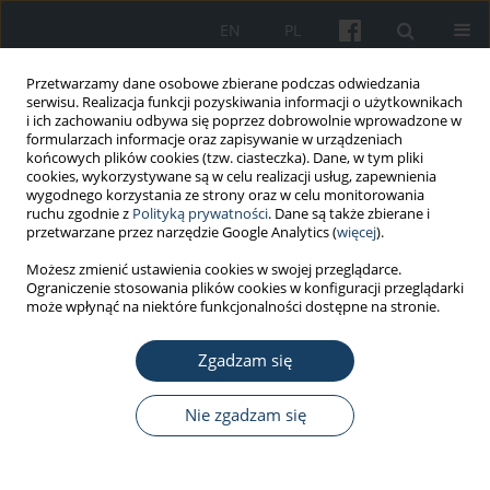
EN
PL
Przetwarzamy dane osobowe zbierane podczas odwiedzania
serwisu. Realizacja funkcji pozyskiwania informacji o użytkownikach
i ich zachowaniu odbywa się poprzez dobrowolnie wprowadzone w
formularzach informacje oraz zapisywanie w urządzeniach
końcowych plików cookies (tzw. ciasteczka). Dane, w tym pliki
cookies, wykorzystywane są w celu realizacji usług, zapewnienia
wygodnego korzystania ze strony oraz w celu monitorowania
ruchu zgodnie z
Polityką prywatności
. Dane są także zbierane i
Autor
Bogusława Lachowska
przetwarzane przez narzędzie Google Analytics (
więcej
).
Możesz zmienić ustawienia cookies w swojej przeglądarce.
PRACA ORYGINALNA
Ograniczenie stosowania plików cookies w konfiguracji przeglądarki
Kryzys w wartościowaniu i praca emocjonalna a
może wpłynąć na niektóre funkcjonalności dostępne na stronie.
wypalenie zawodowe u nauczycieli religii
Zgadzam się
Bogusława Lachowska
,
Karol Starczewski
Med Pr Work Health Saf. 2015;66(5):687-700
Nie zgadzam się
DOI
:
https://doi.org/10.13075/mp.5893.00363
Statystyki
Streszczenie
Artykuł
(PDF)