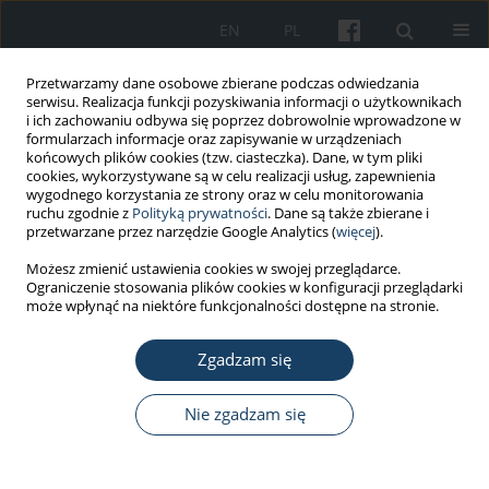
EN
PL
Przetwarzamy dane osobowe zbierane podczas odwiedzania
serwisu. Realizacja funkcji pozyskiwania informacji o użytkownikach
i ich zachowaniu odbywa się poprzez dobrowolnie wprowadzone w
formularzach informacje oraz zapisywanie w urządzeniach
końcowych plików cookies (tzw. ciasteczka). Dane, w tym pliki
cookies, wykorzystywane są w celu realizacji usług, zapewnienia
wygodnego korzystania ze strony oraz w celu monitorowania
ruchu zgodnie z
Polityką prywatności
. Dane są także zbierane i
3/2014 vol. 65
przetwarzane przez narzędzie Google Analytics (
więcej
).
Możesz zmienić ustawienia cookies w swojej przeglądarce.
PRACA ORYGINALNA
Ograniczenie stosowania plików cookies w konfiguracji przeglądarki
może wpłynąć na niektóre funkcjonalności dostępne na stronie.
Neurotyczność, wymagania
Zgadzam się
pracy i konflikt praca-rodzina a
skutki stresu zawodowego
Nie zgadzam się
1
Bogusława Halina Lachowska