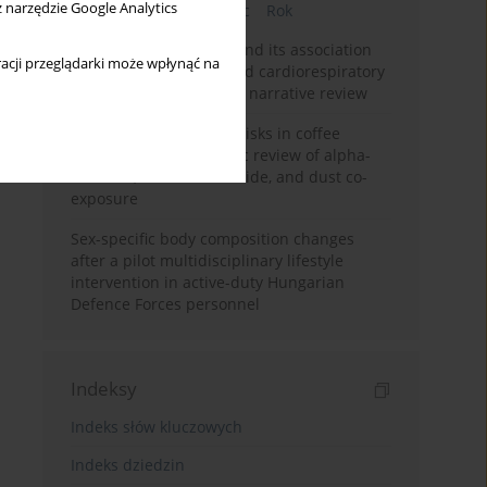
z narzędzie Google Analytics
Bieżący numer
Miesiąc
Rok
Occupational burnout and its association
acji przeglądarki może wpłynąć na
with physical activity and cardiorespiratory
fitness among nurses: a narrative review
Synergistic respiratory risks in coffee
processing: a systematic review of alpha-
diketone, carbon monoxide, and dust co-
exposure
Sex-specific body composition changes
after a pilot multidisciplinary lifestyle
intervention in active-duty Hungarian
Defence Forces personnel
Indeksy
Indeks słów kluczowych
Indeks dziedzin