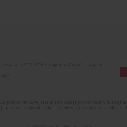
ie w latach 2022–2024 z programu „Rozwój czasopism
fety”
ój pozycji naukowej czasopisma oraz jego obecności w międzynarodow
cji naukowych, wysokiej jakości językowej artykułów oraz zwiększ
© 2006-2026 Journal hosting platform by
Bentus