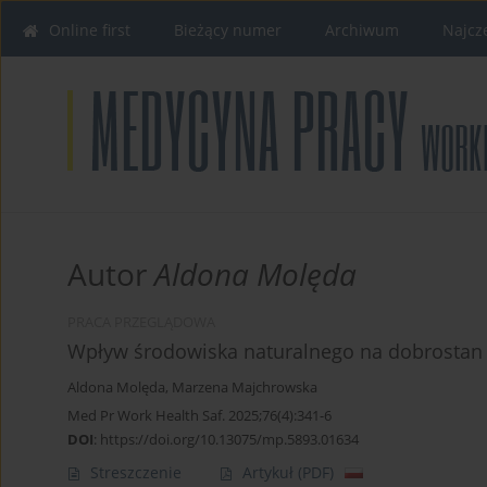
Online first
Bieżący numer
Archiwum
Najcz
Autor
Aldona Molęda
PRACA PRZEGLĄDOWA
Wpływ środowiska naturalnego na dobrostan c
Aldona Molęda
,
Marzena Majchrowska
Med Pr Work Health Saf. 2025;76(4):341-6
DOI
:
https://doi.org/10.13075/mp.5893.01634
Streszczenie
Artykuł
(PDF)