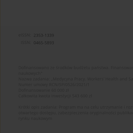
eISSN:
2353-1339
ISSN:
0465-5893
Dofinansowano ze środków budżetu państwa. Finansowan
naukowych"
Nazwa zadania: „Medycyna Pracy. Workers’ Health and Sa
Numer umowy RCN/SP/0526/2021/1
Dofinansowanie 60 000 zł
Całkowita kwota inwestycji 543 600 zł
Krótki opis zadania: Program ma na celu utrzymanie i rozw
otwartego dostępu, zabezpieczenia oryginalności publika
rynku naukowym