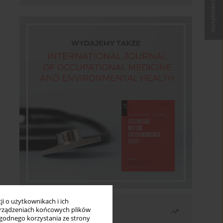
Kup czasopismo
i o użytkownikach i ich
Najczęściej czytane
rządzeniach końcowych plików
wygodnego korzystania ze strony