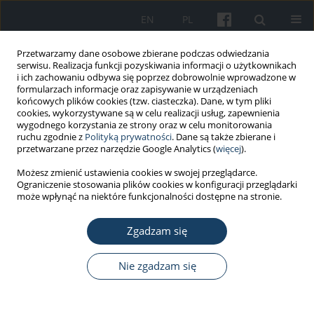
EN
PL
Przetwarzamy dane osobowe zbierane podczas odwiedzania
serwisu. Realizacja funkcji pozyskiwania informacji o użytkownikach
i ich zachowaniu odbywa się poprzez dobrowolnie wprowadzone w
formularzach informacje oraz zapisywanie w urządzeniach
końcowych plików cookies (tzw. ciasteczka). Dane, w tym pliki
cookies, wykorzystywane są w celu realizacji usług, zapewnienia
wygodnego korzystania ze strony oraz w celu monitorowania
ruchu zgodnie z
Polityką prywatności
. Dane są także zbierane i
Autor
Marzena Majchrowska
przetwarzane przez narzędzie Google Analytics (
więcej
).
Możesz zmienić ustawienia cookies w swojej przeglądarce.
Ograniczenie stosowania plików cookies w konfiguracji przeglądarki
PRACA PRZEGLĄDOWA
może wpłynąć na niektóre funkcjonalności dostępne na stronie.
Wpływ środowiska naturalnego na dobrostan
człowieka – przegląd narracyjny
Zgadzam się
Aldona Molęda
,
Marzena Majchrowska
Nie zgadzam się
Med Pr Work Health Saf. 2025;76(4):341-6
DOI
:
https://doi.org/10.13075/mp.5893.01634
Statystyki