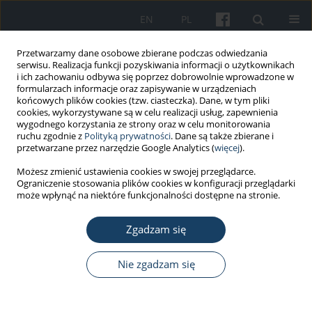
EN
PL
Przetwarzamy dane osobowe zbierane podczas odwiedzania
serwisu. Realizacja funkcji pozyskiwania informacji o użytkownikach
i ich zachowaniu odbywa się poprzez dobrowolnie wprowadzone w
formularzach informacje oraz zapisywanie w urządzeniach
końcowych plików cookies (tzw. ciasteczka). Dane, w tym pliki
cookies, wykorzystywane są w celu realizacji usług, zapewnienia
wygodnego korzystania ze strony oraz w celu monitorowania
ruchu zgodnie z
Polityką prywatności
. Dane są także zbierane i
Słowo kluczowe
zastosowanie
przetwarzane przez narzędzie Google Analytics (
więcej
).
Możesz zmienić ustawienia cookies w swojej przeglądarce.
PRACA POGLĄDOWA
Ograniczenie stosowania plików cookies w konfiguracji przeglądarki
Zagrożenia zdrowotne wynikające z narażenia na
może wpłynąć na niektóre funkcjonalności dostępne na stronie.
cynk i jego związki nieorganiczne w przemyśle
Zgadzam się
Daria Pakulska
,
Sławomir Czerczak
Med Pr Work Health Saf. 2017;68(6):779-94
Nie zgadzam się
DOI
:
https://doi.org/10.13075/mp.5893.00601
Statystyki
Streszczenie
Artykuł
(PDF)