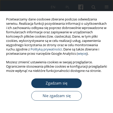
EN
PL
Przetwarzamy dane osobowe zbierane podczas odwiedzania
serwisu. Realizacja funkcji pozyskiwania informacji o użytkownikach
i ich zachowaniu odbywa się poprzez dobrowolnie wprowadzone w
formularzach informacje oraz zapisywanie w urządzeniach
końcowych plików cookies (tzw. ciasteczka). Dane, w tym pliki
cookies, wykorzystywane są w celu realizacji usług, zapewnienia
wygodnego korzystania ze strony oraz w celu monitorowania
ruchu zgodnie z
Polityką prywatności
. Dane są także zbierane i
Słowo kluczowe
witamina E
przetwarzane przez narzędzie Google Analytics (
więcej
).
Możesz zmienić ustawienia cookies w swojej przeglądarce.
PRACA ORYGINALNA
Ograniczenie stosowania plików cookies w konfiguracji przeglądarki
Ocena stężenia witamin antyoksydacyjnych u
może wpłynąć na niektóre funkcjonalności dostępne na stronie.
osób z zespołem metabolicznym pracujących w
rolnictwie
Zgadzam się
Małgorzata Godala
,
Ewelina Gaszyńska
,
Dariusz Moczulski
,
Izabela
Nie zgadzam się
Materek-Kuśmierkiewicz
,
Michalina Krzyżak
Med Pr Work Health Saf. 2021;72(2):123-9
DOI
:
https://doi.org/10.13075/mp.5893.01046