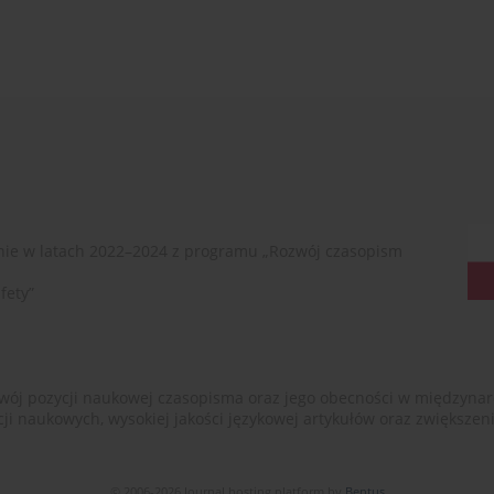
ie w latach 2022–2024 z programu „Rozwój czasopism
fety”
ój pozycji naukowej czasopisma oraz jego obecności w międzynarodow
cji naukowych, wysokiej jakości językowej artykułów oraz zwiększ
© 2006-2026 Journal hosting platform by
Bentus