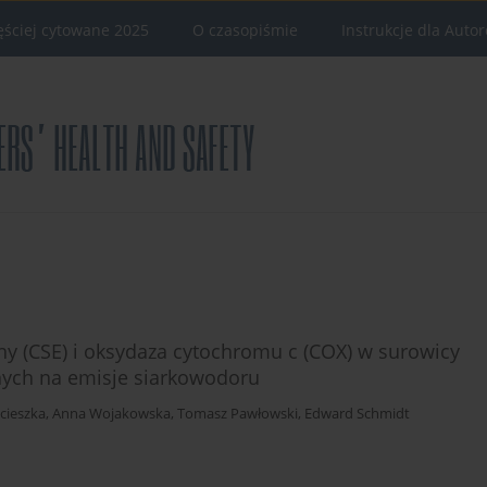
ęściej cytowane 2025
O czasopiśmie
Instrukcje dla Auto
niny (CSE) i oksydaza cytochromu c (COX) w surowicy
nych na emisje siarkowodoru
cieszka
,
Anna Wojakowska
,
Tomasz Pawłowski
,
Edward Schmidt