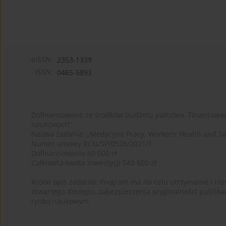
eISSN:
2353-1339
ISSN:
0465-5893
Dofinansowano ze środków budżetu państwa. Finansowan
naukowych"
Nazwa zadania: „Medycyna Pracy. Workers’ Health and Sa
Numer umowy RCN/SP/0526/2021/1
Dofinansowanie 60 000 zł
Całkowita kwota inwestycji 543 600 zł
Krótki opis zadania: Program ma na celu utrzymanie i rozw
otwartego dostępu, zabezpieczenia oryginalności publika
rynku naukowym