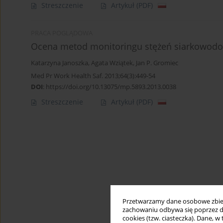
Streszczenie
Artykuł
(PDF)
PRACA POGLĄDOWA
Ocena metod monitoringu stężeń siarkowodo
Katarzyna Janoszka
,
Agata Wziątek
,
Jan P. Gromiec
Med Pr Work Health Saf. 2013;64(3):449-54
DOI
:
https://doi.org/10.13075/mp.5893.2013.0038
Streszczenie
Artykuł
(PDF)
Przetwarzamy dane osobowe zbiera
zachowaniu odbywa się poprzez d
cookies (tzw. ciasteczka). Dane, w