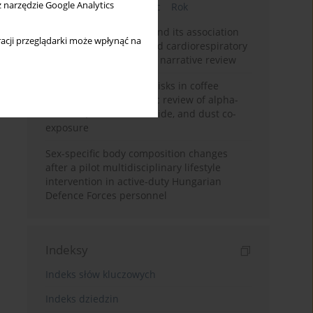
z narzędzie Google Analytics
Bieżący numer
Miesiąc
Rok
Occupational burnout and its association
acji przeglądarki może wpłynąć na
with physical activity and cardiorespiratory
fitness among nurses: a narrative review
Synergistic respiratory risks in coffee
processing: a systematic review of alpha-
diketone, carbon monoxide, and dust co-
exposure
Sex-specific body composition changes
after a pilot multidisciplinary lifestyle
intervention in active-duty Hungarian
Defence Forces personnel
Indeksy
Indeks słów kluczowych
Indeks dziedzin