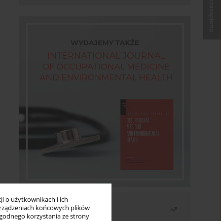
Kup czasopismo
i o użytkownikach i ich
Najczęściej czytane
rządzeniach końcowych plików
wygodnego korzystania ze strony