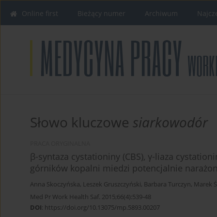
Online first
Bieżący numer
Archiwum
Najcz
Słowo kluczowe
siarkowodór
PRACA ORYGINALNA
β-syntaza cystationiny (CBS), γ-liaza cystatio
górników kopalni miedzi potencjalnie narażo
Anna Skoczyńska
,
Leszek Gruszczyński
,
Barbara Turczyn
,
Marek Ś
Med Pr Work Health Saf. 2015;66(4):539-48
DOI
:
https://doi.org/10.13075/mp.5893.00207