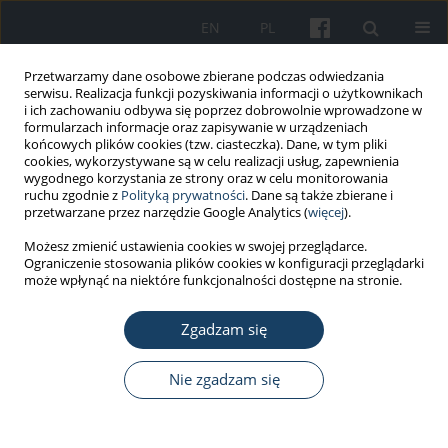
EN
PL
Przetwarzamy dane osobowe zbierane podczas odwiedzania
serwisu. Realizacja funkcji pozyskiwania informacji o użytkownikach
i ich zachowaniu odbywa się poprzez dobrowolnie wprowadzone w
formularzach informacje oraz zapisywanie w urządzeniach
końcowych plików cookies (tzw. ciasteczka). Dane, w tym pliki
cookies, wykorzystywane są w celu realizacji usług, zapewnienia
wygodnego korzystania ze strony oraz w celu monitorowania
ruchu zgodnie z
Polityką prywatności
. Dane są także zbierane i
Słowo kluczowe
ratownictwo
przetwarzane przez narzędzie Google Analytics (
więcej
).
medyczne
Możesz zmienić ustawienia cookies w swojej przeglądarce.
Ograniczenie stosowania plików cookies w konfiguracji przeglądarki
może wpłynąć na niektóre funkcjonalności dostępne na stronie.
PRACA ORYGINALNA
Obciążenie pracą i radzenie sobie ze stresem a
Zgadzam się
stan zdrowia pracowników systemu
państwowego ratownictwa medycznego w
Nie zgadzam się
kontekście
work–life balance
Paweł Rasmus
,
Weronika Marcinkowska
,
Nikodem Cieleban
,
Anna
Lipert