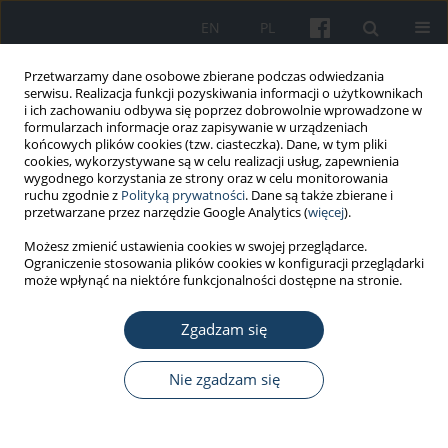
EN
PL
Przetwarzamy dane osobowe zbierane podczas odwiedzania
serwisu. Realizacja funkcji pozyskiwania informacji o użytkownikach
i ich zachowaniu odbywa się poprzez dobrowolnie wprowadzone w
formularzach informacje oraz zapisywanie w urządzeniach
końcowych plików cookies (tzw. ciasteczka). Dane, w tym pliki
cookies, wykorzystywane są w celu realizacji usług, zapewnienia
wygodnego korzystania ze strony oraz w celu monitorowania
ruchu zgodnie z
Polityką prywatności
. Dane są także zbierane i
Słowo kluczowe
podmiot
przetwarzane przez narzędzie Google Analytics (
więcej
).
leczniczy
Możesz zmienić ustawienia cookies w swojej przeglądarce.
Ograniczenie stosowania plików cookies w konfiguracji przeglądarki
może wpłynąć na niektóre funkcjonalności dostępne na stronie.
PRACA PRZEGLĄDOWA
Wyzwania w zakresie bhp w
Zgadzam się
podmiotach leczniczych a
uprawnienia społecznego inspektora pracy:
Nie zgadzam się
wnioski związane z epidemią COVID-19 w
kontekście kontroli wewnętrznej bezpieczeństwa i
higieny pracy pracowników