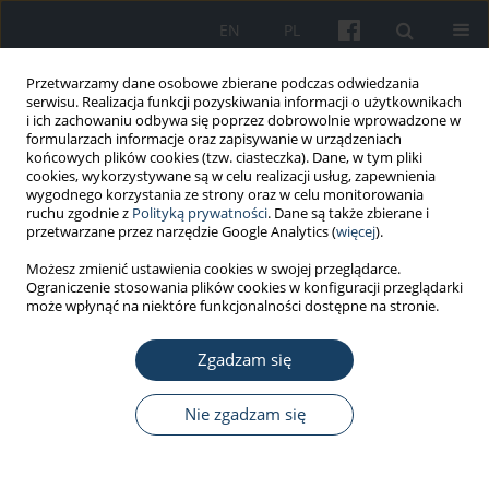
EN
PL
Przetwarzamy dane osobowe zbierane podczas odwiedzania
serwisu. Realizacja funkcji pozyskiwania informacji o użytkownikach
i ich zachowaniu odbywa się poprzez dobrowolnie wprowadzone w
formularzach informacje oraz zapisywanie w urządzeniach
końcowych plików cookies (tzw. ciasteczka). Dane, w tym pliki
cookies, wykorzystywane są w celu realizacji usług, zapewnienia
wygodnego korzystania ze strony oraz w celu monitorowania
ruchu zgodnie z
Polityką prywatności
. Dane są także zbierane i
Słowo kluczowe
metabolity
przetwarzane przez narzędzie Google Analytics (
więcej
).
izoprostanów
Możesz zmienić ustawienia cookies w swojej przeglądarce.
Ograniczenie stosowania plików cookies w konfiguracji przeglądarki
może wpłynąć na niektóre funkcjonalności dostępne na stronie.
PRACA POGLĄDOWA
Zgadzam się
Współczesne markery stresu oksydacyjnego
Marta Czerska
,
Karolina Mikołajewska
,
Marek Zieliński
,
Jolanta
Nie zgadzam się
Gromadzińska
,
Wojciech Wąsowicz
Med Pr Work Health Saf. 2015;66(3):393-405
DOI
:
https://doi.org/10.13075/mp.5893.00137