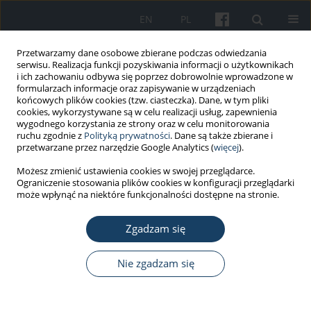
EN
PL
Przetwarzamy dane osobowe zbierane podczas odwiedzania
serwisu. Realizacja funkcji pozyskiwania informacji o użytkownikach
i ich zachowaniu odbywa się poprzez dobrowolnie wprowadzone w
formularzach informacje oraz zapisywanie w urządzeniach
końcowych plików cookies (tzw. ciasteczka). Dane, w tym pliki
cookies, wykorzystywane są w celu realizacji usług, zapewnienia
wygodnego korzystania ze strony oraz w celu monitorowania
ruchu zgodnie z
Polityką prywatności
. Dane są także zbierane i
Słowo kluczowe
izotiazolinony
przetwarzane przez narzędzie Google Analytics (
więcej
).
Możesz zmienić ustawienia cookies w swojej przeglądarce.
PRACA ORYGINALNA
Ograniczenie stosowania plików cookies w konfiguracji przeglądarki
Alergia na izotiazolinony w ostatnich latach
może wpłynąć na niektóre funkcjonalności dostępne na stronie.
Marta Kieć-Świerczyńska
,
Ewa Nowakowska-Świrta
Zgadzam się
Med Pr Work Health Saf. 2020;71(5):603-11
DOI
:
https://doi.org/10.13075/mp.5893.01037
Nie zgadzam się
Statystyki
Streszczenie
Artykuł
(PDF)