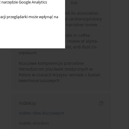
z narzędzie Google Analytics
Bieżący numer
Miesiąc
Rok
Occupational burnout and its association
acji przeglądarki może wpłynąć na
with physical activity and cardiorespiratory
fitness among nurses: a narrative review
Synergistic respiratory risks in coffee
processing: a systematic review of alpha-
diketone, carbon monoxide, and dust co-
exposure
Kluczowe kompetencje potrzebne
menedżerom placówek medycznych w
Polsce w czasach kryzysu: wnioski z badań
kwestionariuszowych
Indeksy
Indeks słów kluczowych
Indeks dziedzin