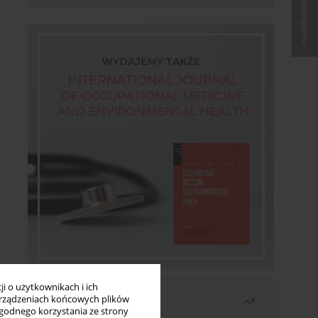
Kup czasopismo
i o użytkownikach i ich
Najczęściej czytane
rządzeniach końcowych plików
wygodnego korzystania ze strony