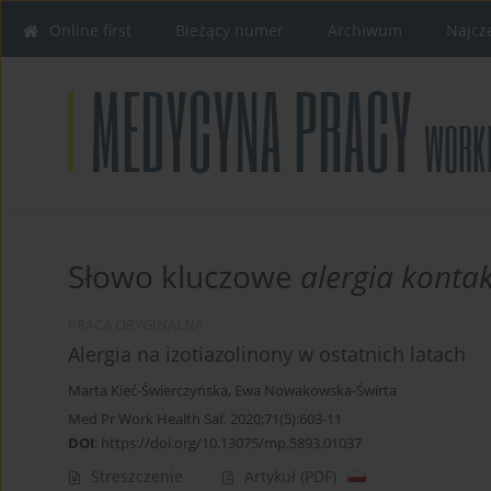
Online first
Bieżący numer
Archiwum
Najcz
Słowo kluczowe
alergia konta
PRACA ORYGINALNA
Alergia na izotiazolinony w ostatnich latach
Marta Kieć-Świerczyńska
,
Ewa Nowakowska-Świrta
Med Pr Work Health Saf. 2020;71(5):603-11
DOI
:
https://doi.org/10.13075/mp.5893.01037
Streszczenie
Artykuł
(PDF)