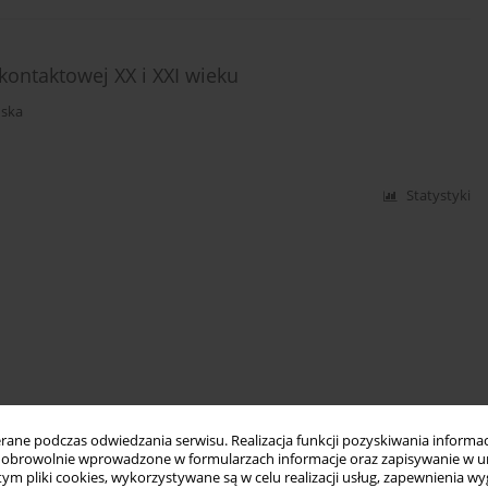
 kontaktowej XX i XXI wieku
ńska
Statystyki
ne podczas odwiedzania serwisu. Realizacja funkcji pozyskiwania informacj
obrowolnie wprowadzone w formularzach informacje oraz zapisywanie w u
 tym pliki cookies, wykorzystywane są w celu realizacji usług, zapewnienia 