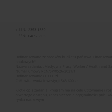
eISSN:
2353-1339
ISSN:
0465-5893
Dofinansowano ze środków budżetu państwa. Finansowan
naukowych"
Nazwa zadania: „Medycyna Pracy. Workers’ Health and Sa
Numer umowy RCN/SP/0526/2021/1
Dofinansowanie 60 000 zł
Całkowita kwota inwestycji 543 600 zł
Krótki opis zadania: Program ma na celu utrzymanie i rozw
otwartego dostępu, zabezpieczenia oryginalności publika
rynku naukowym