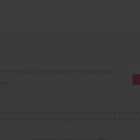
ie w latach 2022–2024 z programu „Rozwój czasopism
fety”
ój pozycji naukowej czasopisma oraz jego obecności w międzynarodow
cji naukowych, wysokiej jakości językowej artykułów oraz zwiększ
© 2006-2026 Journal hosting platform by
Bentus