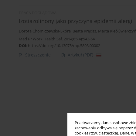
PRACA POGLĄDOWA
Izotiazolinony jako przyczyna epidemii alergii
Dorota Chomiczewska-Skóra
,
Beata Kręcisz
,
Marta Kieć-Świerczy
Med Pr Work Health Saf. 2014;65(4):543-54
DOI
:
https://doi.org/10.13075/mp.5893.00002
Streszczenie
Artykuł
(PDF)
Przetwarzamy dane osobowe zbiera
zachowaniu odbywa się poprzez d
cookies (tzw. ciasteczka). Dane, w