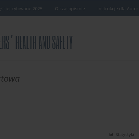
ęściej cytowane 2025
O czasopiśmie
Instrukcje dla Auto
ktowa
Statystyki