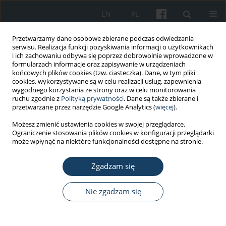
EN
PL
Przetwarzamy dane osobowe zbierane podczas odwiedzania
serwisu. Realizacja funkcji pozyskiwania informacji o użytkownikach
i ich zachowaniu odbywa się poprzez dobrowolnie wprowadzone w
formularzach informacje oraz zapisywanie w urządzeniach
końcowych plików cookies (tzw. ciasteczka). Dane, w tym pliki
cookies, wykorzystywane są w celu realizacji usług, zapewnienia
wygodnego korzystania ze strony oraz w celu monitorowania
ruchu zgodnie z
Polityką prywatności
. Dane są także zbierane i
Autor
Agnieszka Lipińska-
przetwarzane przez narzędzie Google Analytics (
więcej
).
Ojrzanowska
Możesz zmienić ustawienia cookies w swojej przeglądarce.
Ograniczenie stosowania plików cookies w konfiguracji przeglądarki
może wpłynąć na niektóre funkcjonalności dostępne na stronie.
PRACA ORYGINALNA
Ocena jakości opieki profilaktycznej nad
Zgadzam się
pracującymi w Polsce
Agnieszka Lipińska-Ojrzanowska
,
Marta Szkiela
,
Marta Wiszniewska
,
Nie zgadzam się
Jolanta Walusiak-Skorupa
Med Pr Work Health Saf. 2025;76(2):137-47
DOI
:
https://doi.org/10.13075/mp.5893.01610