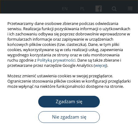
EN
PL
Przetwarzamy dane osobowe zbierane podczas odwiedzania
serwisu. Realizacja funkcji pozyskiwania informacji o użytkownikach
i ich zachowaniu odbywa się poprzez dobrowolnie wprowadzone w
formularzach informacje oraz zapisywanie w urządzeniach
końcowych plików cookies (tzw. ciasteczka). Dane, w tym pliki
cookies, wykorzystywane są w celu realizacji usług, zapewnienia
wygodnego korzystania ze strony oraz w celu monitorowania
ruchu zgodnie z
Polityką prywatności
. Dane są także zbierane i
Autor
Sebastian Fedorowicz
przetwarzane przez narzędzie Google Analytics (
więcej
).
Możesz zmienić ustawienia cookies w swojej przeglądarce.
PRACA PRZEGLĄDOWA
Ograniczenie stosowania plików cookies w konfiguracji przeglądarki
Rak pęcherza moczowego u pacjentów
może wpłynąć na niektóre funkcjonalności dostępne na stronie.
geriatrycznych
Zgadzam się
Tomasz Michalik
,
Michał Wróbel
,
Sebastian Adrian Fedorowicz
,
Karolina Michalik
Nie zgadzam się
Med Pr Work Health Saf. 2025;76(3):233-9
DOI
:
https://doi.org/10.13075/mp.5893.01621
Statystyki