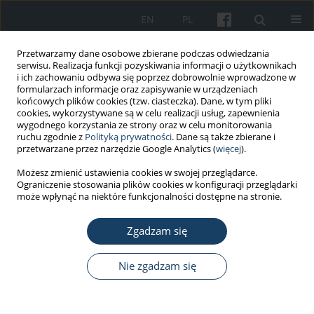
EN
PL
Przetwarzamy dane osobowe zbierane podczas odwiedzania
serwisu. Realizacja funkcji pozyskiwania informacji o użytkownikach
i ich zachowaniu odbywa się poprzez dobrowolnie wprowadzone w
formularzach informacje oraz zapisywanie w urządzeniach
końcowych plików cookies (tzw. ciasteczka). Dane, w tym pliki
cookies, wykorzystywane są w celu realizacji usług, zapewnienia
wygodnego korzystania ze strony oraz w celu monitorowania
ruchu zgodnie z
Polityką prywatności
. Dane są także zbierane i
Autor
Jarosław Cholewa
przetwarzane przez narzędzie Google Analytics (
więcej
).
Możesz zmienić ustawienia cookies w swojej przeglądarce.
PRACA ORYGINALNA
Ograniczenie stosowania plików cookies w konfiguracji przeglądarki
Jakość życia osób z chorobą Parkinsona w
może wpłynąć na niektóre funkcjonalności dostępne na stronie.
kontekście pracy zawodowej i rehabilitacji
ruchowej
Zgadzam się
Joanna Cholewa
,
Agnieszka Gorzkowska
,
Agnieszka Nawrocka
,
Nie zgadzam się
Jarosław Cholewa
Med Pr Work Health Saf. 2017;68(6):725-34
DOI
:
https://doi.org/10.13075/mp.5893.00590