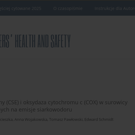
ęściej cytowane 2025
O czasopiśmie
Instrukcje dla Auto
niny (CSE) i oksydaza cytochromu c (COX) w surowicy
nych na emisje siarkowodoru
cieszka
,
Anna Wojakowska
,
Tomasz Pawłowski
,
Edward Schmidt