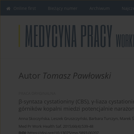
Online first
Bieżący numer
Archiwum
Najcz
Autor
Tomasz Pawłowski
PRACA ORYGINALNA
β-syntaza cystationiny (CBS), γ-liaza cystatio
górników kopalni miedzi potencjalnie narażo
Anna Skoczyńska
,
Leszek Gruszczyński
,
Barbara Turczyn
,
Marek Ś
Med Pr Work Health Saf. 2015;66(4):539-48
DOI
:
https://doi.org/10.13075/mp.5893.00207