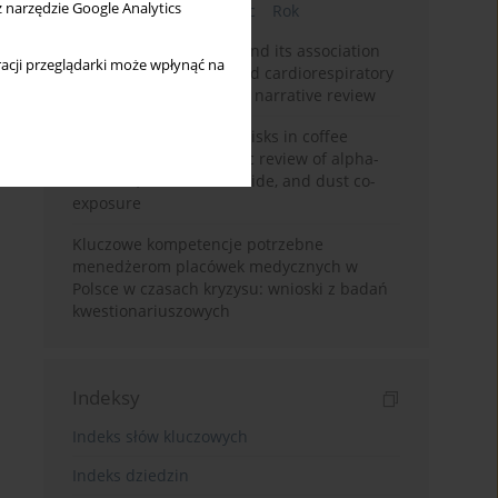
z narzędzie Google Analytics
Bieżący numer
Miesiąc
Rok
Occupational burnout and its association
acji przeglądarki może wpłynąć na
with physical activity and cardiorespiratory
fitness among nurses: a narrative review
Synergistic respiratory risks in coffee
processing: a systematic review of alpha-
diketone, carbon monoxide, and dust co-
exposure
Kluczowe kompetencje potrzebne
menedżerom placówek medycznych w
Polsce w czasach kryzysu: wnioski z badań
kwestionariuszowych
Indeksy
Indeks słów kluczowych
Indeks dziedzin