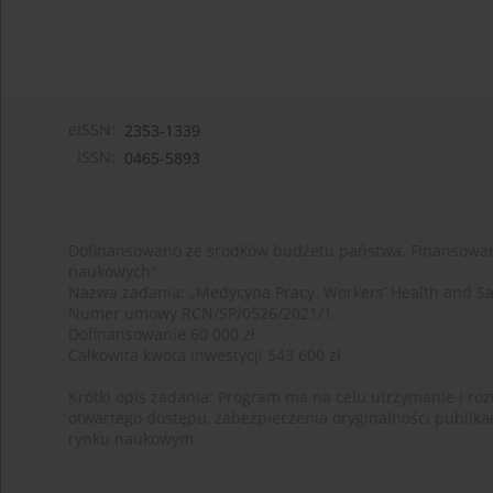
eISSN:
2353-1339
ISSN:
0465-5893
Dofinansowano ze środków budżetu państwa. Finansowan
naukowych"
Nazwa zadania: „Medycyna Pracy. Workers’ Health and Sa
Numer umowy RCN/SP/0526/2021/1
Dofinansowanie 60 000 zł
Całkowita kwota inwestycji 543 600 zł
Krótki opis zadania: Program ma na celu utrzymanie i rozw
otwartego dostępu, zabezpieczenia oryginalności publika
rynku naukowym