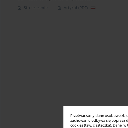
Streszczenie
Artykuł
(PDF)
Przetwarzamy dane osobowe zbiera
zachowaniu odbywa się poprzez d
cookies (tzw. ciasteczka). Dane, w