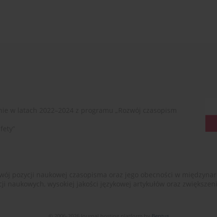
ie w latach 2022–2024 z programu „Rozwój czasopism
fety”
ój pozycji naukowej czasopisma oraz jego obecności w międzynarodow
cji naukowych, wysokiej jakości językowej artykułów oraz zwiększ
© 2006-2026 Journal hosting platform by
Bentus