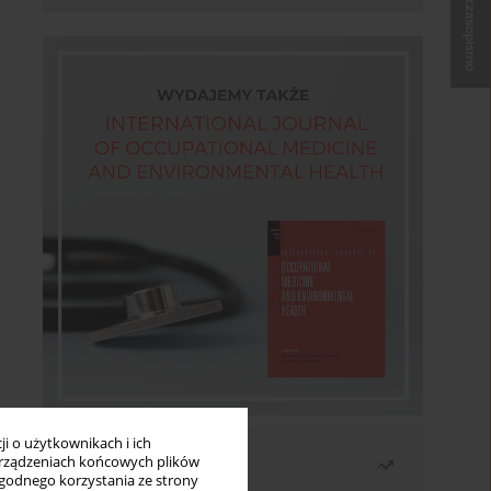
Kup czasopismo
i o użytkownikach i ich
Najczęściej czytane
rządzeniach końcowych plików
wygodnego korzystania ze strony