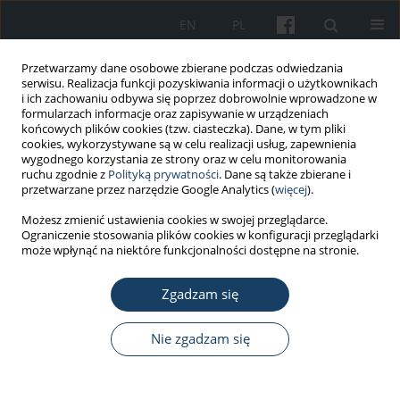
EN
PL
Przetwarzamy dane osobowe zbierane podczas odwiedzania
serwisu. Realizacja funkcji pozyskiwania informacji o użytkownikach
i ich zachowaniu odbywa się poprzez dobrowolnie wprowadzone w
formularzach informacje oraz zapisywanie w urządzeniach
końcowych plików cookies (tzw. ciasteczka). Dane, w tym pliki
cookies, wykorzystywane są w celu realizacji usług, zapewnienia
wygodnego korzystania ze strony oraz w celu monitorowania
ruchu zgodnie z
Polityką prywatności
. Dane są także zbierane i
Autor
Sylwia Przybylska-Kuć
przetwarzane przez narzędzie Google Analytics (
więcej
).
Możesz zmienić ustawienia cookies w swojej przeglądarce.
Ograniczenie stosowania plików cookies w konfiguracji przeglądarki
PRACA ORYGINALNA
może wpłynąć na niektóre funkcjonalności dostępne na stronie.
Wiarygodność Skali Senności Epworth i
Kwestionariusza Berlińskiego w diagnostyce
Zgadzam się
przesiewowej zespołu obturacyjnego bezdechu
sennego w kontekście badań kandydatów na
Nie zgadzam się
kierowców
Paweł Kiciński
,
Sylwia Magdalena Przybylska-Kuć
,
Kalina Tatara
,
Andrzej Dybała
,
Maciej Zakrzewski
,
Wojciech Myśliński
,
Jerzy