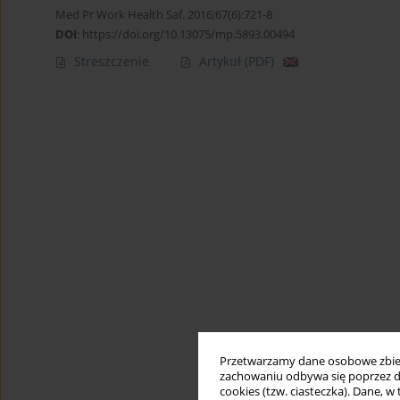
Med Pr Work Health Saf. 2016;67(6):721-8
DOI
:
https://doi.org/10.13075/mp.5893.00494
Streszczenie
Artykuł
(PDF)
Przetwarzamy dane osobowe zbiera
zachowaniu odbywa się poprzez d
cookies (tzw. ciasteczka). Dane, w