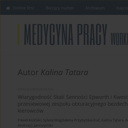
Online first
Bieżący numer
Archiwum
Najcz
Autor
Kalina Tatara
PRACA ORYGINALNA
Wiarygodność Skali Senności Epworth i Kwest
przesiewowej zespołu obturacyjnego bezdec
kierowców
Paweł Kiciński
,
Sylwia Magdalena Przybylska-Kuć
,
Kalina Tatara
,
A
Andrzej J. Jaroszyński