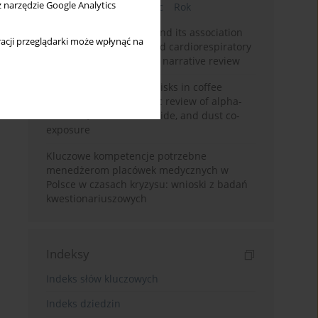
z narzędzie Google Analytics
Bieżący numer
Miesiąc
Rok
Occupational burnout and its association
acji przeglądarki może wpłynąć na
with physical activity and cardiorespiratory
fitness among nurses: a narrative review
Synergistic respiratory risks in coffee
processing: a systematic review of alpha-
diketone, carbon monoxide, and dust co-
exposure
Kluczowe kompetencje potrzebne
menedżerom placówek medycznych w
Polsce w czasach kryzysu: wnioski z badań
kwestionariuszowych
Indeksy
Indeks słów kluczowych
Indeks dziedzin