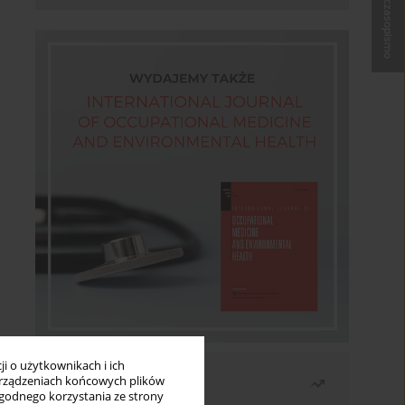
Kup czasopismo
i o użytkownikach i ich
Najczęściej czytane
rządzeniach końcowych plików
wygodnego korzystania ze strony