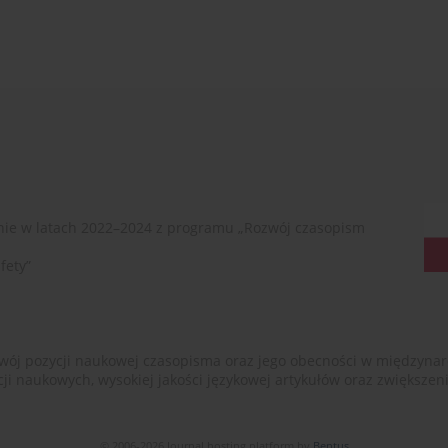
ie w latach 2022–2024 z programu „Rozwój czasopism
fety”
ój pozycji naukowej czasopisma oraz jego obecności w międzynarodow
cji naukowych, wysokiej jakości językowej artykułów oraz zwiększ
© 2006-2026 Journal hosting platform by
Bentus