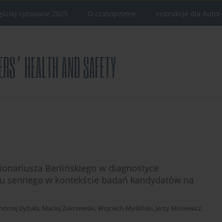
ęściej cytowane 2025
O czasopiśmie
Instrukcje dla Auto
ionariusza Berlińskiego w diagnostyce
hu sennego w kontekście badań kandydatów na
ndrzej Dybała
,
Maciej Zakrzewski
,
Wojciech Myśliński
,
Jerzy Mosiewicz
,