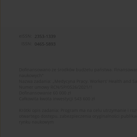
eISSN:
2353-1339
ISSN:
0465-5893
Dofinansowano ze środków budżetu państwa. Finansowan
naukowych"
Nazwa zadania: „Medycyna Pracy. Workers’ Health and Sa
Numer umowy RCN/SP/0526/2021/1
Dofinansowanie 60 000 zł
Całkowita kwota inwestycji 543 600 zł
Krótki opis zadania: Program ma na celu utrzymanie i rozw
otwartego dostępu, zabezpieczenia oryginalności publika
rynku naukowym