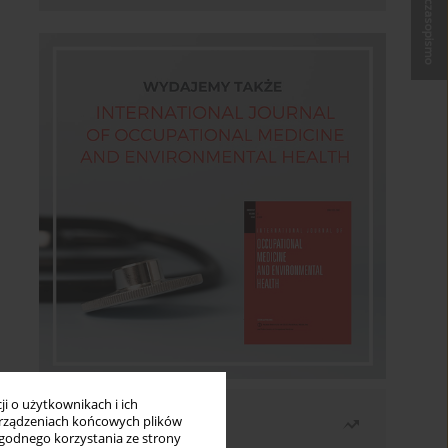
Kup czasopismo
i o użytkownikach i ich
Najczęściej czytane
rządzeniach końcowych plików
wygodnego korzystania ze strony