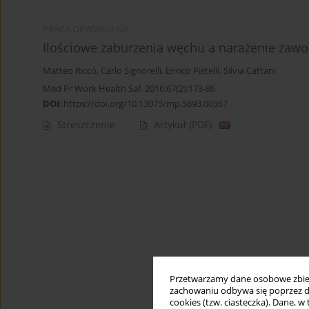
PRACA ORYGINALNA
Ilościowe zaburzenia węchu a narażenie zaw
Matteo Riccó
,
Carlo Signorelli
,
Enrico Pistelli
,
Silvia Cattani
Med Pr Work Health Saf. 2016;67(2):173-86
DOI
:
https://doi.org/10.13075/mp.5893.00367
Streszczenie
Artykuł
(PDF)
Przetwarzamy dane osobowe zbiera
zachowaniu odbywa się poprzez d
cookies (tzw. ciasteczka). Dane, w