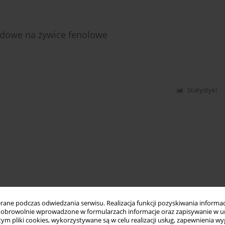
odowe na żywice fenolowe
Statystyki
ne podczas odwiedzania serwisu. Realizacja funkcji pozyskiwania informacj
obrowolnie wprowadzone w formularzach informacje oraz zapisywanie w u
 tym pliki cookies, wykorzystywane są w celu realizacji usług, zapewnienia 