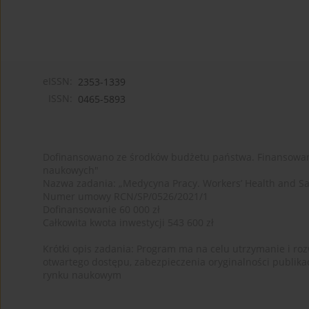
eISSN:
2353-1339
ISSN:
0465-5893
Dofinansowano ze środków budżetu państwa. Finansowan
naukowych"
Nazwa zadania: „Medycyna Pracy. Workers’ Health and Sa
Numer umowy RCN/SP/0526/2021/1
Dofinansowanie 60 000 zł
Całkowita kwota inwestycji 543 600 zł
Krótki opis zadania: Program ma na celu utrzymanie i rozw
otwartego dostępu, zabezpieczenia oryginalności publika
rynku naukowym