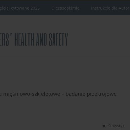
ęściej cytowane 2025
O czasopiśmie
Instrukcje dla Auto
a mięśniowo-szkieletowe – badanie przekrojowe
Statystyki