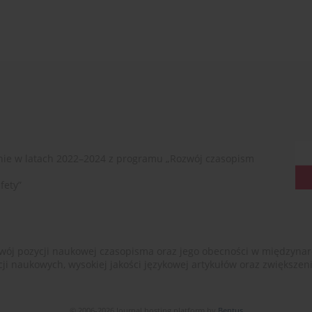
ie w latach 2022–2024 z programu „Rozwój czasopism
fety”
ój pozycji naukowej czasopisma oraz jego obecności w międzynarodow
cji naukowych, wysokiej jakości językowej artykułów oraz zwiększ
© 2006-2026 Journal hosting platform by
Bentus