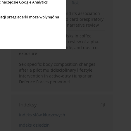
z narzędzie Google Analytics
Bieżący numer
Miesiąc
Rok
Occupational burnout and its association
acji przeglądarki może wpłynąć na
with physical activity and cardiorespiratory
fitness among nurses: a narrative review
Synergistic respiratory risks in coffee
processing: a systematic review of alpha-
diketone, carbon monoxide, and dust co-
exposure
Sex-specific body composition changes
after a pilot multidisciplinary lifestyle
intervention in active-duty Hungarian
Defence Forces personnel
Indeksy
Indeks słów kluczowych
Indeks dziedzin