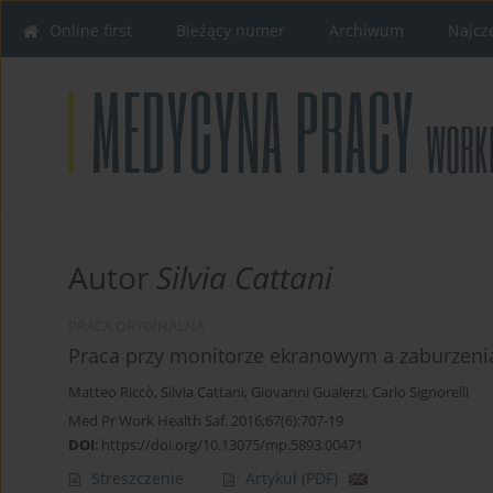
Online first
Bieżący numer
Archiwum
Najcz
Autor
Silvia Cattani
PRACA ORYGINALNA
Praca przy monitorze ekranowym a zaburzeni
Matteo Riccò
,
Silvia Cattani
,
Giovanni Gualerzi
,
Carlo Signorelli
Med Pr Work Health Saf. 2016;67(6):707-19
DOI
:
https://doi.org/10.13075/mp.5893.00471
Streszczenie
Artykuł
(PDF)