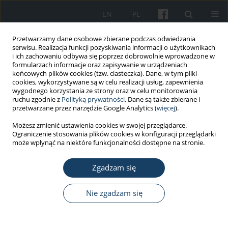
EN
PL
Przetwarzamy dane osobowe zbierane podczas odwiedzania
serwisu. Realizacja funkcji pozyskiwania informacji o użytkownikach
i ich zachowaniu odbywa się poprzez dobrowolnie wprowadzone w
formularzach informacje oraz zapisywanie w urządzeniach
końcowych plików cookies (tzw. ciasteczka). Dane, w tym pliki
cookies, wykorzystywane są w celu realizacji usług, zapewnienia
wygodnego korzystania ze strony oraz w celu monitorowania
ruchu zgodnie z
Polityką prywatności
. Dane są także zbierane i
Autor
Matteo Riccó
przetwarzane przez narzędzie Google Analytics (
więcej
).
Możesz zmienić ustawienia cookies w swojej przeglądarce.
Ograniczenie stosowania plików cookies w konfiguracji przeglądarki
PRACA ORYGINALNA
może wpłynąć na niektóre funkcjonalności dostępne na stronie.
Ilościowe zaburzenia węchu a narażenie
zawodowe na żywice fenolowe
Zgadzam się
Matteo Riccó
,
Carlo Signorelli
,
Enrico Pistelli
,
Silvia Cattani
Nie zgadzam się
Med Pr Work Health Saf. 2016;67(2):173-86
DOI
:
https://doi.org/10.13075/mp.5893.00367
Statystyki