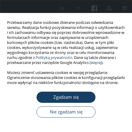
EN
PL
Przetwarzamy dane osobowe zbierane podczas odwiedzania
serwisu. Realizacja funkcji pozyskiwania informacji o użytkownikach
i ich zachowaniu odbywa się poprzez dobrowolnie wprowadzone w
formularzach informacje oraz zapisywanie w urządzeniach
końcowych plików cookies (tzw. ciasteczka). Dane, w tym pliki
cookies, wykorzystywane są w celu realizacji usług, zapewnienia
wygodnego korzystania ze strony oraz w celu monitorowania
ruchu zgodnie z
Polityką prywatności
. Dane są także zbierane i
Autor
Paweł Cała
przetwarzane przez narzędzie Google Analytics (
więcej
).
Możesz zmienić ustawienia cookies w swojej przeglądarce.
Ograniczenie stosowania plików cookies w konfiguracji przeglądarki
PRACA ORYGINALNA
może wpłynąć na niektóre funkcjonalności dostępne na stronie.
Optymalizacja metodyki pomiaru
wieloczęstotliwościowego pola
Zgadzam się
elektromagnetycznego stacji bazowych telefonii
komórkowej
Nie zgadzam się
Paweł Bieńkowski
,
Paweł Cała
,
Bartłomiej Zubrzak
Med Pr Work Health Saf. 2015;66(5):701-12