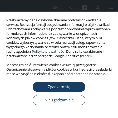
EN
PL
Przetwarzamy dane osobowe zbierane podczas odwiedzania
serwisu. Realizacja funkcji pozyskiwania informacji o użytkownikach
i ich zachowaniu odbywa się poprzez dobrowolnie wprowadzone w
formularzach informacje oraz zapisywanie w urządzeniach
końcowych plików cookies (tzw. ciasteczka). Dane, w tym pliki
cookies, wykorzystywane są w celu realizacji usług, zapewnienia
wygodnego korzystania ze strony oraz w celu monitorowania
ruchu zgodnie z
Polityką prywatności
. Dane są także zbierane i
Autor
Olga Nowotny-Czupryna
przetwarzane przez narzędzie Google Analytics (
więcej
).
Możesz zmienić ustawienia cookies w swojej przeglądarce.
Ograniczenie stosowania plików cookies w konfiguracji przeglądarki
PRACA ORYGINALNA
może wpłynąć na niektóre funkcjonalności dostępne na stronie.
Ustawienie kręgosłupa podczas pracy w pozycji
siedzącej a dolegliwości bólowe u stomatologów
Zgadzam się
i asystentek medycznych
Nie zgadzam się
Olga Nowotny-Czupryna
,
Krzysztof Czupryna
,
Małgorzata Skucha-
Nowak
,
Joanna Szymańska
Med Pr Work Health Saf. 2018;69(5):509-22
DOI
:
https://doi.org/10.13075/mp.5893.00675