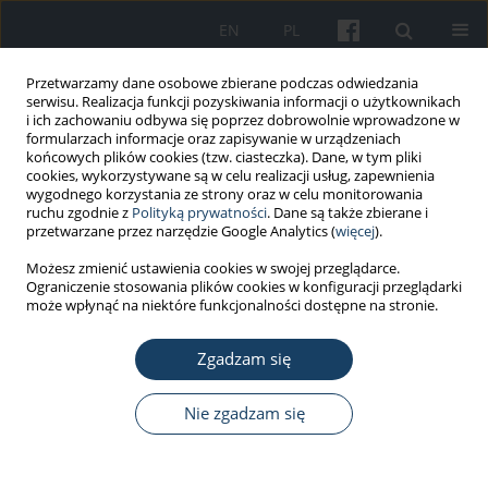
EN
PL
Przetwarzamy dane osobowe zbierane podczas odwiedzania
serwisu. Realizacja funkcji pozyskiwania informacji o użytkownikach
i ich zachowaniu odbywa się poprzez dobrowolnie wprowadzone w
formularzach informacje oraz zapisywanie w urządzeniach
końcowych plików cookies (tzw. ciasteczka). Dane, w tym pliki
cookies, wykorzystywane są w celu realizacji usług, zapewnienia
wygodnego korzystania ze strony oraz w celu monitorowania
ruchu zgodnie z
Polityką prywatności
. Dane są także zbierane i
Autor
Mariusz Drużbicki
przetwarzane przez narzędzie Google Analytics (
więcej
).
Możesz zmienić ustawienia cookies w swojej przeglądarce.
Ograniczenie stosowania plików cookies w konfiguracji przeglądarki
PRACA ORYGINALNA
może wpłynąć na niektóre funkcjonalności dostępne na stronie.
Ocena zdolności do podejmowania pracy po
zakończeniu rehabilitacji w ramach prewencji
Zgadzam się
rentowej Zakładu Ubezpieczeń Społecznych u
osób z chorobami przewlekłymi narządu ruchu
Nie zgadzam się
Grzegorz Przysada
,
Justyna Kilian
,
Agnieszka Wiśniowska-Szurlej
,
Bernard Sozański
,
Paweł Piwoński
,
Mariusz Drużbicki
,
Anna
Wilmowska-Pietruszyńska
,
Agnieszka Ćwirlej-Sozańska