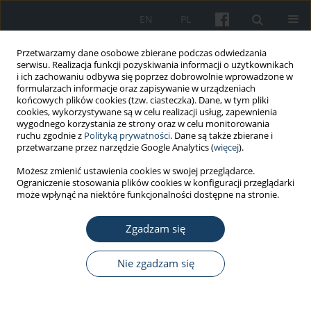
EN
PL
Przetwarzamy dane osobowe zbierane podczas odwiedzania
serwisu. Realizacja funkcji pozyskiwania informacji o użytkownikach
i ich zachowaniu odbywa się poprzez dobrowolnie wprowadzone w
formularzach informacje oraz zapisywanie w urządzeniach
końcowych plików cookies (tzw. ciasteczka). Dane, w tym pliki
cookies, wykorzystywane są w celu realizacji usług, zapewnienia
wygodnego korzystania ze strony oraz w celu monitorowania
ruchu zgodnie z
Polityką prywatności
. Dane są także zbierane i
Autor
Magdalena Syrkiewicz-
przetwarzane przez narzędzie Google Analytics (
więcej
).
Świtała
Możesz zmienić ustawienia cookies w swojej przeglądarce.
Ograniczenie stosowania plików cookies w konfiguracji przeglądarki
może wpłynąć na niektóre funkcjonalności dostępne na stronie.
PRACA POGLĄDOWA
Zgadzam się
Zarządzanie czasem w systemie opieki
zdrowotnej – wybrane aspekty
Nie zgadzam się
Joanna Kobza
,
Magdalena Syrkiewicz-Świtała
Med Pr Work Health Saf. 2014;65(4):555-66
DOI
:
https://doi.org/10.13075/mp.5893.00050