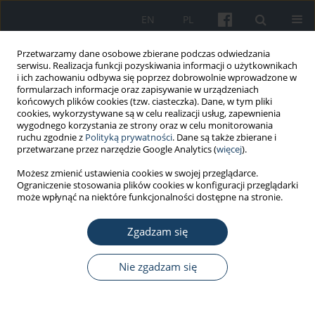
EN
PL
Przetwarzamy dane osobowe zbierane podczas odwiedzania
serwisu. Realizacja funkcji pozyskiwania informacji o użytkownikach
i ich zachowaniu odbywa się poprzez dobrowolnie wprowadzone w
formularzach informacje oraz zapisywanie w urządzeniach
końcowych plików cookies (tzw. ciasteczka). Dane, w tym pliki
cookies, wykorzystywane są w celu realizacji usług, zapewnienia
wygodnego korzystania ze strony oraz w celu monitorowania
ruchu zgodnie z
Polityką prywatności
. Dane są także zbierane i
Autor
Magdalena Jarząb
przetwarzane przez narzędzie Google Analytics (
więcej
).
Możesz zmienić ustawienia cookies w swojej przeglądarce.
Ograniczenie stosowania plików cookies w konfiguracji przeglądarki
PRACA POGLĄDOWA
może wpłynąć na niektóre funkcjonalności dostępne na stronie.
Kokaina – charakterystyka i uzależnienie
Zgadzam się
Katarzyna Girczys-Połedniok
,
Robert Pudlo
,
Magdalena Jarząb
,
Agnieszka Szymlak
Med Pr Work Health Saf. 2016;67(4):537-44
Nie zgadzam się
DOI
:
https://doi.org/10.13075/mp.5893.00291
Statystyki