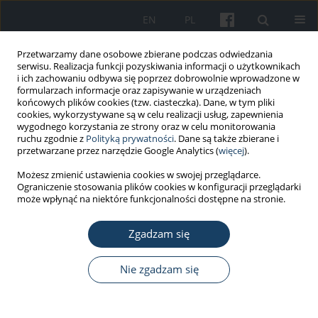
EN
PL
Przetwarzamy dane osobowe zbierane podczas odwiedzania
serwisu. Realizacja funkcji pozyskiwania informacji o użytkownikach
i ich zachowaniu odbywa się poprzez dobrowolnie wprowadzone w
formularzach informacje oraz zapisywanie w urządzeniach
końcowych plików cookies (tzw. ciasteczka). Dane, w tym pliki
cookies, wykorzystywane są w celu realizacji usług, zapewnienia
wygodnego korzystania ze strony oraz w celu monitorowania
ruchu zgodnie z
Polityką prywatności
. Dane są także zbierane i
Autor
lahya afshari saleh
przetwarzane przez narzędzie Google Analytics (
więcej
).
Możesz zmienić ustawienia cookies w swojej przeglądarce.
Ograniczenie stosowania plików cookies w konfiguracji przeglądarki
PRACA ORYGINALNA
może wpłynąć na niektóre funkcjonalności dostępne na stronie.
Analiza problemów ze strony układu
oddechowego oraz wskaźników wydolności płuc
Zgadzam się
wśród pracowników przemysłu cementowego w
Mashhad w Iranie
Nie zgadzam się
Ehsan Rafeemanesh
,
Ashkan Alizadeh
,
Lahya Afshari Saleh
,
Hosein
Zakeri
Med Pr Work Health Saf. 2015;66(4):471-7