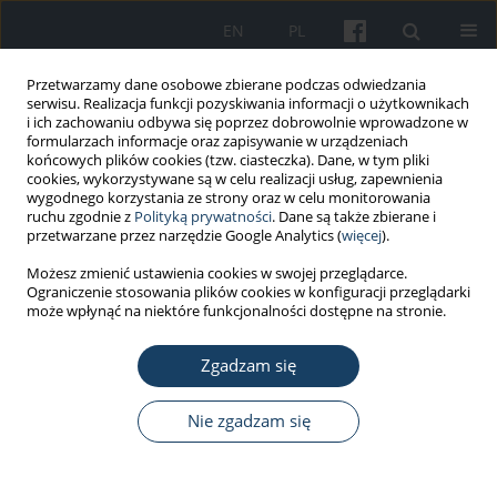
EN
PL
Przetwarzamy dane osobowe zbierane podczas odwiedzania
serwisu. Realizacja funkcji pozyskiwania informacji o użytkownikach
i ich zachowaniu odbywa się poprzez dobrowolnie wprowadzone w
formularzach informacje oraz zapisywanie w urządzeniach
końcowych plików cookies (tzw. ciasteczka). Dane, w tym pliki
cookies, wykorzystywane są w celu realizacji usług, zapewnienia
wygodnego korzystania ze strony oraz w celu monitorowania
ruchu zgodnie z
Polityką prywatności
. Dane są także zbierane i
Autor
Ashkan Alizadeh
przetwarzane przez narzędzie Google Analytics (
więcej
).
Możesz zmienić ustawienia cookies w swojej przeglądarce.
Ograniczenie stosowania plików cookies w konfiguracji przeglądarki
PRACA ORYGINALNA
może wpłynąć na niektóre funkcjonalności dostępne na stronie.
Analiza problemów ze strony układu
oddechowego oraz wskaźników wydolności płuc
Zgadzam się
wśród pracowników przemysłu cementowego w
Mashhad w Iranie
Nie zgadzam się
Ehsan Rafeemanesh
,
Ashkan Alizadeh
,
Lahya Afshari Saleh
,
Hosein
Zakeri
Med Pr Work Health Saf. 2015;66(4):471-7