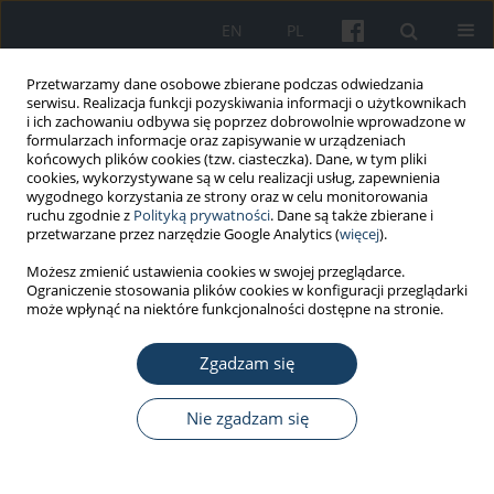
EN
PL
Przetwarzamy dane osobowe zbierane podczas odwiedzania
serwisu. Realizacja funkcji pozyskiwania informacji o użytkownikach
i ich zachowaniu odbywa się poprzez dobrowolnie wprowadzone w
formularzach informacje oraz zapisywanie w urządzeniach
końcowych plików cookies (tzw. ciasteczka). Dane, w tym pliki
cookies, wykorzystywane są w celu realizacji usług, zapewnienia
wygodnego korzystania ze strony oraz w celu monitorowania
ruchu zgodnie z
Polityką prywatności
. Dane są także zbierane i
Autor
Kemal Idrizovic
przetwarzane przez narzędzie Google Analytics (
więcej
).
Możesz zmienić ustawienia cookies w swojej przeglądarce.
Ograniczenie stosowania plików cookies w konfiguracji przeglądarki
PRACA ORYGINALNA
może wpłynąć na niektóre funkcjonalności dostępne na stronie.
Palenie papierosów wśród młodzieży w wieku
17–18 lat – skala zjawiska i jego związek z
Zgadzam się
czynnikami socjodemograficznymi, rodzinnymi,
uprawianiem sportu i postępami w nauce
Nie zgadzam się
Kemal Idrizovic
,
Natasa Zenic
,
Enver Tahiraj
,
Nikola Rausavljevic
,
Damir
Sekulic
Med Pr Work Health Saf. 2015;66(2):153-63