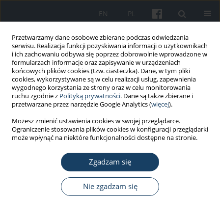
EN
PL
Przetwarzamy dane osobowe zbierane podczas odwiedzania
serwisu. Realizacja funkcji pozyskiwania informacji o użytkownikach
i ich zachowaniu odbywa się poprzez dobrowolnie wprowadzone w
formularzach informacje oraz zapisywanie w urządzeniach
końcowych plików cookies (tzw. ciasteczka). Dane, w tym pliki
cookies, wykorzystywane są w celu realizacji usług, zapewnienia
wygodnego korzystania ze strony oraz w celu monitorowania
ruchu zgodnie z
Polityką prywatności
. Dane są także zbierane i
Autor
Katarzyna Badora-Musiał
przetwarzane przez narzędzie Google Analytics (
więcej
).
Możesz zmienić ustawienia cookies w swojej przeglądarce.
PRACA ORYGINALNA
Ograniczenie stosowania plików cookies w konfiguracji przeglądarki
Kluczowe kompetencje potrzebne menedżerom
może wpłynąć na niektóre funkcjonalności dostępne na stronie.
placówek medycznych w Polsce w czasach
kryzysu: wnioski z badań kwestionariuszowych
Zgadzam się
Katarzyna Badora-Musiał
,
Maja Mydel
,
Maciej Polak
,
Małgorzata
Nie zgadzam się
Gałązka-Sobotka
,
Jakub Dulniak
,
Magdalena Łoś
,
Iwona Kowalska-
Bobko
Med Pr Work Health Saf. 2026;77(3):217-38
DOI
:
https://doi.org/10.13075/mp.5893.01657