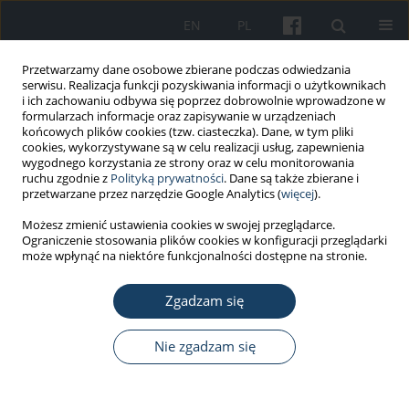
EN
PL
Przetwarzamy dane osobowe zbierane podczas odwiedzania
serwisu. Realizacja funkcji pozyskiwania informacji o użytkownikach
i ich zachowaniu odbywa się poprzez dobrowolnie wprowadzone w
formularzach informacje oraz zapisywanie w urządzeniach
końcowych plików cookies (tzw. ciasteczka). Dane, w tym pliki
cookies, wykorzystywane są w celu realizacji usług, zapewnienia
wygodnego korzystania ze strony oraz w celu monitorowania
ruchu zgodnie z
Polityką prywatności
. Dane są także zbierane i
Autor
Joanna Zgorzelska-Kowalik
przetwarzane przez narzędzie Google Analytics (
więcej
).
Możesz zmienić ustawienia cookies w swojej przeglądarce.
Ograniczenie stosowania plików cookies w konfiguracji przeglądarki
PRACA ORYGINALNA
może wpłynąć na niektóre funkcjonalności dostępne na stronie.
Trafność diagnostyczna oznaczeń alergenowo
swoistych przeciwciał IgE w zawodowej alergii
Zgadzam się
dróg oddechowych na czynniki o dużej masie
cząsteczkowej
Nie zgadzam się
Joanna Zgorzelska-Kowalik
,
Jolanta Walusiak-Skorupa
,
Ewa
Nowakowska-Świrta
,
Marta Wiszniewska
Med Pr Work Health Saf. 2017;68(1):31-43