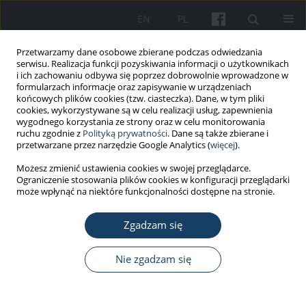
EN
PL
Przetwarzamy dane osobowe zbierane podczas odwiedzania
serwisu. Realizacja funkcji pozyskiwania informacji o użytkownikach
i ich zachowaniu odbywa się poprzez dobrowolnie wprowadzone w
formularzach informacje oraz zapisywanie w urządzeniach
końcowych plików cookies (tzw. ciasteczka). Dane, w tym pliki
cookies, wykorzystywane są w celu realizacji usług, zapewnienia
wygodnego korzystania ze strony oraz w celu monitorowania
ruchu zgodnie z
Polityką prywatności
. Dane są także zbierane i
Autor
Emilia Mikołajewska
przetwarzane przez narzędzie Google Analytics (
więcej
).
Możesz zmienić ustawienia cookies w swojej przeglądarce.
PRACA POGLĄDOWA
Ograniczenie stosowania plików cookies w konfiguracji przeglądarki
Strategie prewencji urazów związanych z pracą u
może wpłynąć na niektóre funkcjonalności dostępne na stronie.
fizjoterapeutów
Zgadzam się
Emilia Mikołajewska
Med Pr Work Health Saf. 2016;67(5):673-9
Nie zgadzam się
DOI
:
https://doi.org/10.13075/mp.5893.00338
Statystyki
Streszczenie
Artykuł
(PDF)