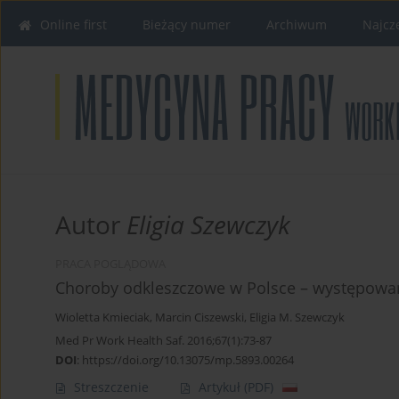
Online first
Bieżący numer
Archiwum
Najcz
Autor
Eligia Szewczyk
PRACA POGLĄDOWA
Choroby odkleszczowe w Polsce – występowan
Wioletta Kmieciak
,
Marcin Ciszewski
,
Eligia M. Szewczyk
Med Pr Work Health Saf. 2016;67(1):73-87
DOI
:
https://doi.org/10.13075/mp.5893.00264
Streszczenie
Artykuł
(PDF)