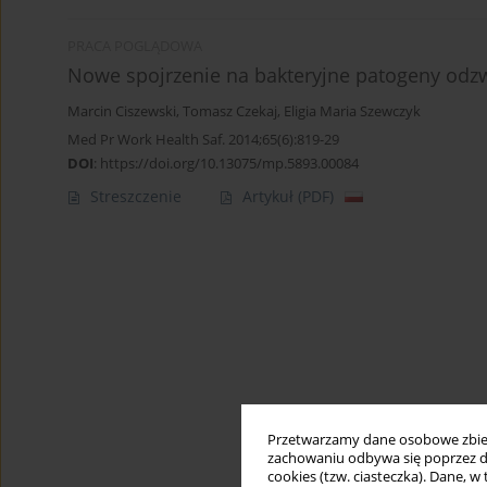
PRACA POGLĄDOWA
Nowe spojrzenie na bakteryjne patogeny odzw
Marcin Ciszewski
,
Tomasz Czekaj
,
Eligia Maria Szewczyk
Med Pr Work Health Saf. 2014;65(6):819-29
DOI
:
https://doi.org/10.13075/mp.5893.00084
Streszczenie
Artykuł
(PDF)
Przetwarzamy dane osobowe zbiera
zachowaniu odbywa się poprzez d
cookies (tzw. ciasteczka). Dane, w