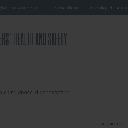
ęściej cytowane 2025
O czasopiśmie
Instrukcje dla Auto
ie i trudności diagnostyczne
Statystyki