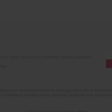
ie w latach 2022–2024 z programu „Rozwój czasopism
fety”
ój pozycji naukowej czasopisma oraz jego obecności w międzynarodow
cji naukowych, wysokiej jakości językowej artykułów oraz zwiększ
© 2006-2026 Journal hosting platform by
Bentus