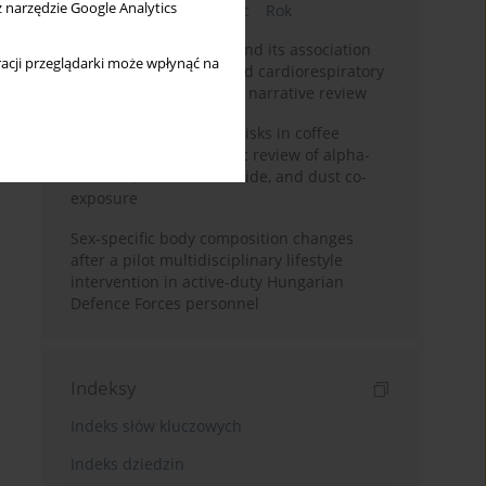
z narzędzie Google Analytics
Bieżący numer
Miesiąc
Rok
Occupational burnout and its association
acji przeglądarki może wpłynąć na
with physical activity and cardiorespiratory
fitness among nurses: a narrative review
Synergistic respiratory risks in coffee
processing: a systematic review of alpha-
diketone, carbon monoxide, and dust co-
exposure
Sex-specific body composition changes
after a pilot multidisciplinary lifestyle
intervention in active-duty Hungarian
Defence Forces personnel
Indeksy
Indeks słów kluczowych
Indeks dziedzin