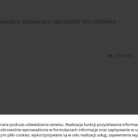
ierzęce stanowiące zagrożenie dla człowieka
Statystyki
ne podczas odwiedzania serwisu. Realizacja funkcji pozyskiwania informacj
obrowolnie wprowadzone w formularzach informacje oraz zapisywanie w u
 tym pliki cookies, wykorzystywane są w celu realizacji usług, zapewnienia 