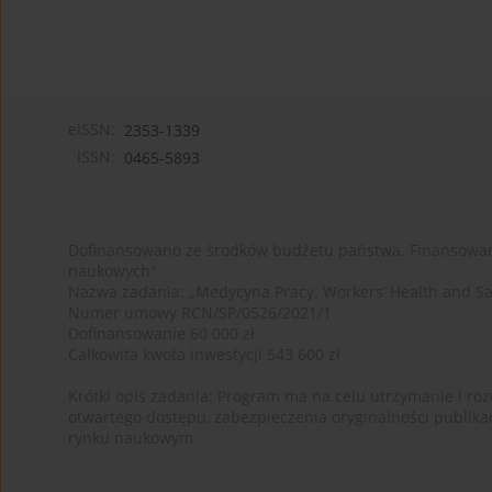
eISSN:
2353-1339
ISSN:
0465-5893
Dofinansowano ze środków budżetu państwa. Finansowan
naukowych"
Nazwa zadania: „Medycyna Pracy. Workers’ Health and Sa
Numer umowy RCN/SP/0526/2021/1
Dofinansowanie 60 000 zł
Całkowita kwota inwestycji 543 600 zł
Krótki opis zadania: Program ma na celu utrzymanie i rozw
otwartego dostępu, zabezpieczenia oryginalności publika
rynku naukowym