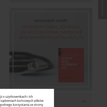
Kup czasopismo
i o użytkownikach i ich
Najczęściej czytane
rządzeniach końcowych plików
wygodnego korzystania ze strony