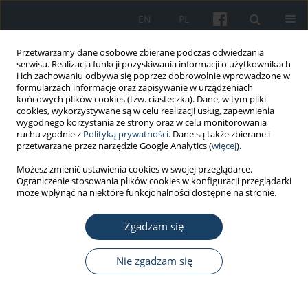
EN
PL
Przetwarzamy dane osobowe zbierane podczas odwiedzania
serwisu. Realizacja funkcji pozyskiwania informacji o użytkownikach
i ich zachowaniu odbywa się poprzez dobrowolnie wprowadzone w
formularzach informacje oraz zapisywanie w urządzeniach
końcowych plików cookies (tzw. ciasteczka). Dane, w tym pliki
cookies, wykorzystywane są w celu realizacji usług, zapewnienia
wygodnego korzystania ze strony oraz w celu monitorowania
ruchu zgodnie z
Polityką prywatności
. Dane są także zbierane i
Autor
Elżbieta Korzeniowska
przetwarzane przez narzędzie Google Analytics (
więcej
).
Możesz zmienić ustawienia cookies w swojej przeglądarce.
PRACA ORYGINALNA
Ograniczenie stosowania plików cookies w konfiguracji przeglądarki
Przeszkody w rozwoju promocji zdrowia w
może wpłynąć na niektóre funkcjonalności dostępne na stronie.
zakładach pracy w Polsce – perspektywa
reprezentantów firm
Zgadzam się
Krzysztof Puchalski
,
Elżbieta Korzeniowska
Nie zgadzam się
Med Pr Work Health Saf. 2020;71(5):569-86
DOI
:
https://doi.org/10.13075/mp.5893.00972
Statystyki