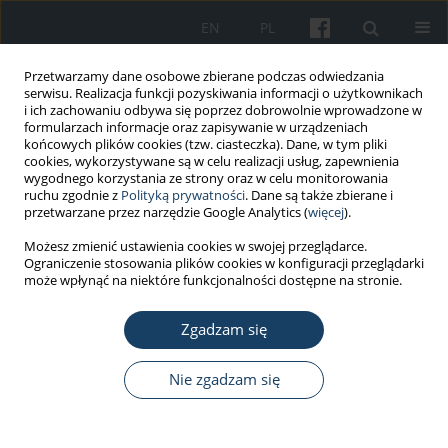
EN
PL
Przetwarzamy dane osobowe zbierane podczas odwiedzania
serwisu. Realizacja funkcji pozyskiwania informacji o użytkownikach
i ich zachowaniu odbywa się poprzez dobrowolnie wprowadzone w
formularzach informacje oraz zapisywanie w urządzeniach
końcowych plików cookies (tzw. ciasteczka). Dane, w tym pliki
cookies, wykorzystywane są w celu realizacji usług, zapewnienia
wygodnego korzystania ze strony oraz w celu monitorowania
ruchu zgodnie z
Polityką prywatności
. Dane są także zbierane i
Autor
Dorota Włodarczyk
przetwarzane przez narzędzie Google Analytics (
więcej
).
Możesz zmienić ustawienia cookies w swojej przeglądarce.
PRACA ORYGINALNA
Ograniczenie stosowania plików cookies w konfiguracji przeglądarki
The perceptions of psychologist’s profession and
może wpłynąć na niektóre funkcjonalności dostępne na stronie.
using psychological help depending on age and
other sociodemographic factors
Zgadzam się
Dorota Włodarczyk
,
Oliwia Wiraszka
,
Teresa Laskowska
Nie zgadzam się
Med Pr Work Health Saf. 2025;76(1):13-24
DOI
:
https://doi.org/10.13075/mp.5893.01582
Statystyki