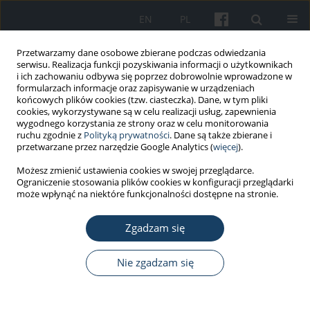
EN
PL
Przetwarzamy dane osobowe zbierane podczas odwiedzania
serwisu. Realizacja funkcji pozyskiwania informacji o użytkownikach
i ich zachowaniu odbywa się poprzez dobrowolnie wprowadzone w
formularzach informacje oraz zapisywanie w urządzeniach
końcowych plików cookies (tzw. ciasteczka). Dane, w tym pliki
cookies, wykorzystywane są w celu realizacji usług, zapewnienia
wygodnego korzystania ze strony oraz w celu monitorowania
ruchu zgodnie z
Polityką prywatności
. Dane są także zbierane i
Autor
Anna Nowak
przetwarzane przez narzędzie Google Analytics (
więcej
).
Możesz zmienić ustawienia cookies w swojej przeglądarce.
Ograniczenie stosowania plików cookies w konfiguracji przeglądarki
PRACA PRZEGLĄDOWA
może wpłynąć na niektóre funkcjonalności dostępne na stronie.
Przegląd wybranych metod szacowania ryzyka
wynikającego z narażenia zawodowego na
Zgadzam się
substancje rakotwórcze
Nie zgadzam się
Małgorzata Kupczewska-Dobecka
,
Anna Nowak
,
Joanna Jurewicz
Med Pr Work Health Saf. 2025;76(1):41-55
DOI
:
https://doi.org/10.13075/mp.5893.01581