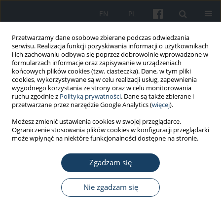
EN
PL
Przetwarzamy dane osobowe zbierane podczas odwiedzania
serwisu. Realizacja funkcji pozyskiwania informacji o użytkownikach
i ich zachowaniu odbywa się poprzez dobrowolnie wprowadzone w
formularzach informacje oraz zapisywanie w urządzeniach
końcowych plików cookies (tzw. ciasteczka). Dane, w tym pliki
cookies, wykorzystywane są w celu realizacji usług, zapewnienia
wygodnego korzystania ze strony oraz w celu monitorowania
ruchu zgodnie z
Polityką prywatności
. Dane są także zbierane i
Autor
Andrzej Bałasz
przetwarzane przez narzędzie Google Analytics (
więcej
).
Możesz zmienić ustawienia cookies w swojej przeglądarce.
Ograniczenie stosowania plików cookies w konfiguracji przeglądarki
PRACA KAZUISTYCZNA
może wpłynąć na niektóre funkcjonalności dostępne na stronie.
Choroba Zalewu Wiślanego – czy grozi nam
kolejna epidemia?
Zgadzam się
Przemysław Paul
,
Katarzyna Kanclerz
,
Alicja Kubanek
,
Andrzej Bałasz
,
Marcin Renke
Nie zgadzam się
Med Pr Work Health Saf. 2021;72(5):605-10
DOI
:
https://doi.org/10.13075/mp.5893.01138
Statystyki