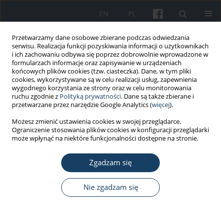
EN
PL
Przetwarzamy dane osobowe zbierane podczas odwiedzania
serwisu. Realizacja funkcji pozyskiwania informacji o użytkownikach
i ich zachowaniu odbywa się poprzez dobrowolnie wprowadzone w
formularzach informacje oraz zapisywanie w urządzeniach
końcowych plików cookies (tzw. ciasteczka). Dane, w tym pliki
cookies, wykorzystywane są w celu realizacji usług, zapewnienia
wygodnego korzystania ze strony oraz w celu monitorowania
ruchu zgodnie z
Polityką prywatności
. Dane są także zbierane i
Autor
Alicja Kubanek
przetwarzane przez narzędzie Google Analytics (
więcej
).
Możesz zmienić ustawienia cookies w swojej przeglądarce.
PRACA KAZUISTYCZNA
Ograniczenie stosowania plików cookies w konfiguracji przeglądarki
Choroba Zalewu Wiślanego – czy grozi nam
może wpłynąć na niektóre funkcjonalności dostępne na stronie.
kolejna epidemia?
Zgadzam się
Przemysław Paul
,
Katarzyna Kanclerz
,
Alicja Kubanek
,
Andrzej Bałasz
,
Marcin Renke
Nie zgadzam się
Med Pr Work Health Saf. 2021;72(5):605-10
DOI
:
https://doi.org/10.13075/mp.5893.01138
Statystyki