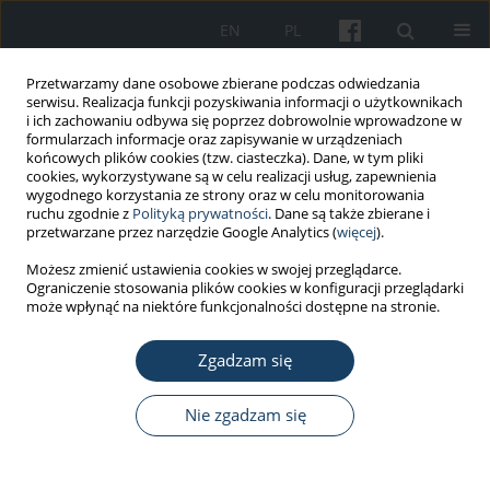
EN
PL
Przetwarzamy dane osobowe zbierane podczas odwiedzania
serwisu. Realizacja funkcji pozyskiwania informacji o użytkownikach
i ich zachowaniu odbywa się poprzez dobrowolnie wprowadzone w
formularzach informacje oraz zapisywanie w urządzeniach
końcowych plików cookies (tzw. ciasteczka). Dane, w tym pliki
cookies, wykorzystywane są w celu realizacji usług, zapewnienia
wygodnego korzystania ze strony oraz w celu monitorowania
ruchu zgodnie z
Polityką prywatności
. Dane są także zbierane i
2/2025 vol. 76
przetwarzane przez narzędzie Google Analytics (
więcej
).
Możesz zmienić ustawienia cookies w swojej przeglądarce.
PRACA ORYGINALNA
Ograniczenie stosowania plików cookies w konfiguracji przeglądarki
może wpłynąć na niektóre funkcjonalności dostępne na stronie.
Zachowania zdrowotne oraz ich
Zgadzam się
determinanty w grupie
aktywnych zawodowo kobiet
Nie zgadzam się
1
Katarzyna Hildt-Ciupińska
,