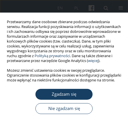
EN
PL
Przetwarzamy dane osobowe zbierane podczas odwiedzania
serwisu. Realizacja funkcji pozyskiwania informacji o użytkownikach
i ich zachowaniu odbywa się poprzez dobrowolnie wprowadzone w
formularzach informacje oraz zapisywanie w urządzeniach
końcowych plików cookies (tzw. ciasteczka). Dane, w tym pliki
cookies, wykorzystywane są w celu realizacji usług, zapewnienia
wygodnego korzystania ze strony oraz w celu monitorowania
ruchu zgodnie z
Polityką prywatności
. Dane są także zbierane i
2/2016 vol. 67
przetwarzane przez narzędzie Google Analytics (
więcej
).
Możesz zmienić ustawienia cookies w swojej przeglądarce.
PRACA POGLĄDOWA
Ograniczenie stosowania plików cookies w konfiguracji przeglądarki
może wpłynąć na niektóre funkcjonalności dostępne na stronie.
Wpływ słonecznego
Zgadzam się
promieniowania
ultrafioletowego (UV) na
Nie zgadzam się
powstawanie raków skóry