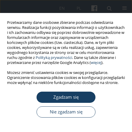
EN
PL
Przetwarzamy dane osobowe zbierane podczas odwiedzania
serwisu. Realizacja funkcji pozyskiwania informacji o użytkownikach
i ich zachowaniu odbywa się poprzez dobrowolnie wprowadzone w
formularzach informacje oraz zapisywanie w urządzeniach
końcowych plików cookies (tzw. ciasteczka). Dane, w tym pliki
cookies, wykorzystywane są w celu realizacji usług, zapewnienia
wygodnego korzystania ze strony oraz w celu monitorowania
ruchu zgodnie z
Polityką prywatności
. Dane są także zbierane i
Słowo kluczowe
melanina
przetwarzane przez narzędzie Google Analytics (
więcej
).
Możesz zmienić ustawienia cookies w swojej przeglądarce.
Ograniczenie stosowania plików cookies w konfiguracji przeglądarki
PRACA POGLĄDOWA
może wpłynąć na niektóre funkcjonalności dostępne na stronie.
Wpływ słonecznego promieniowania
ultrafioletowego (UV) na powstawanie raków
Zgadzam się
skóry
Nie zgadzam się
Marta Pacholczyk
,
Jan Czernicki
,
Tomasz Ferenc
Med Pr Work Health Saf. 2016;67(2):255-66
DOI
:
https://doi.org/10.13075/mp.5893.00342