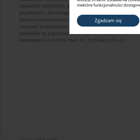
niektóre funkcjonalności dostępne
aktywność akrylamidu przejawia się głównie po jego met
glicydamidu. Kancerogenne działanie akrylamidu zostało
Badania epidemiologiczne nie dostarczają niepodważaln
Zgadzam się
inicjować powstawanie nowotworów u ludzi. Ocena naraż
adduktów tej substancji w ustroju, czyli specyficznych z
hemoglobiną lub DNA. Med. Pr. 2013;64(2):259–271
eISSN: