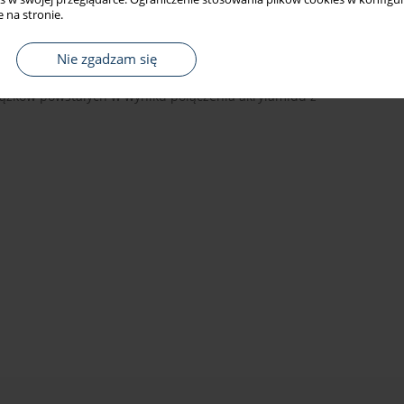
 na stronie.
abolicznym przekształceniu do pochodnej epoksydowej
 wykazane jednoznacznie tylko w badaniach na zwierzętach.
ych dowodów, że akrylamid spożywany wraz z dietą może
Nie zgadzam się
enia na akrylamid dokonywana jest przez pomiary stężenia
wiązków powstałych w wyniku połączenia akrylamidu z