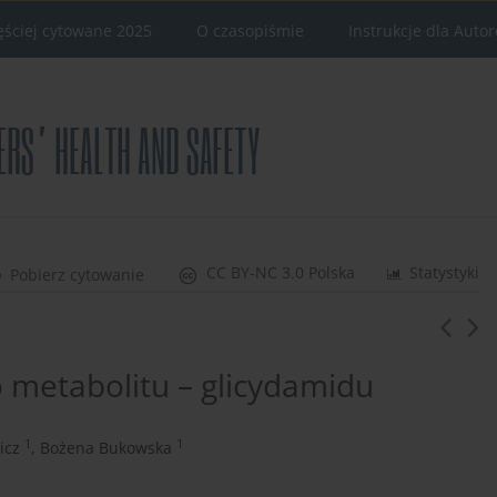
ęściej cytowane 2025
O czasopiśmie
Instrukcje dla Auto
CC BY-NC 3.0 Polska
Statystyki
Pobierz cytowanie
o metabolitu – glicydamidu
1
1
icz
,
Bożena Bukowska