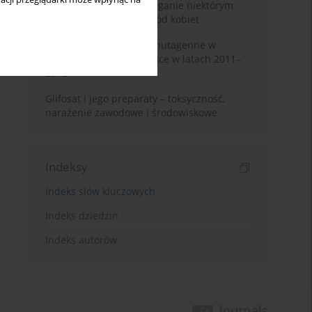
pracownikami – zapobieganie niektórym
typom nowotworów wśród kobiet
Czynniki rakotwórcze i mutagenne w
środowisku pracy w Polsce w latach 2011–
2012
Glifosat i jego preparaty – toksyczność,
narażenie zawodowe i środowiskowe
Indeksy
Indeks słów kluczowych
Indeks dziedzin
Indeks autorów