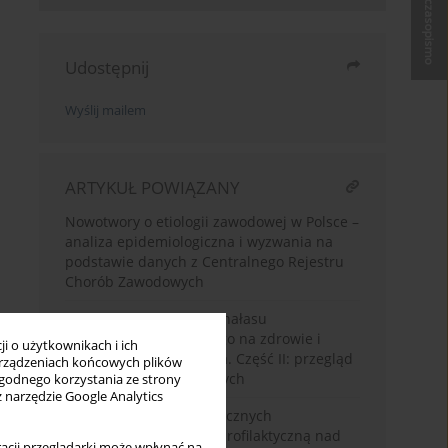
Kup czasopismo
Udostępnij
Wyślij mailem
ARTYKUŁ POWIĄZANY
Nowotwory o etiologii zawodowej w Polsce –
analiza epidemiologiczna i wyzwania na
podstawie danych z Centralnego Rejestru
Chorób Zawodowych
Wpływ infradźwięków i hałasu
niskoczęstotliwościowego na zdrowie i
i o użytkownikach i ich
samopoczucie człowieka. Część II: przegląd
rządzeniach końcowych plików
badań epidemiologicznych
wygodnego korzystania ze strony
z narzędzie Google Analytics
Model działań profilaktycznych
zintegrowany z opieką profilaktyczną nad
acji przeglądarki może wpłynąć na