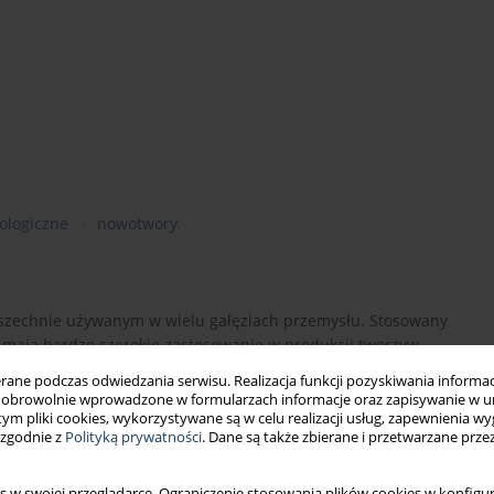
ologiczne
nowotwory
szechnie używanym w wielu gałęziach przemysłu. Stosowany
re mają bardzo szerokie zastosowanie w produkcji tworzyw
Poliakrylamidy używane są również w przemyśle celulozowo-
ne podczas odwiedzania serwisu. Realizacja funkcji pozyskiwania informacj
ów toaletowych i składników kosmetyków. Zainteresowanie
obrowolnie wprowadzone w formularzach informacje oraz zapisywanie w u
ch naukowców dotyczącym powstawania tej substancji podczas
 tym pliki cookies, wykorzystywane są w celu realizacji usług, zapewnienia 
 zgodnie z
Polityką prywatności
. Dane są także zbierane i przetwarzane prze
Badania dotyczące toksyczności akrylamidu, a także jego
genotoksyczną i kancerogenną aktywność tych substancji. Dotąd
łanie akrylamidu na organizm człowieka. Genotoksyczna
s w swojej przeglądarce. Ograniczenie stosowania plików cookies w konfigur