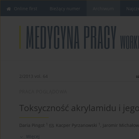
Online first
Bieżący numer
Archiwum
Najcz
2/2013 vol. 64
PRACA POGLĄDOWA
Toksyczność akrylamidu i jeg
1
1
Daria Pingot
,
Kacper Pyrzanowski
,
Jaromir Michałow
Więcej