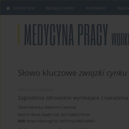
Online first
Bieżący numer
Archiwum
Najcz
Słowo kluczowe
związki cynku
PRACA POGLĄDOWA
Zagrożenia zdrowotne wynikające z narażenia 
Daria Pakulska
,
Sławomir Czerczak
Med Pr Work Health Saf. 2017;68(6):779-94
DOI
:
https://doi.org/10.13075/mp.5893.00601