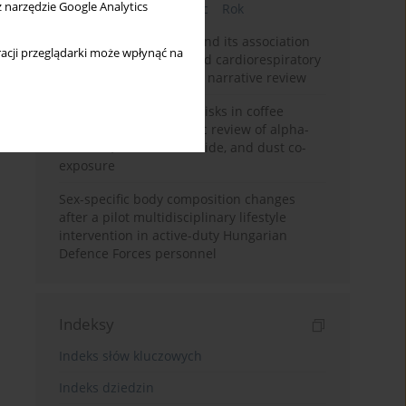
z narzędzie Google Analytics
Bieżący numer
Miesiąc
Rok
Occupational burnout and its association
acji przeglądarki może wpłynąć na
with physical activity and cardiorespiratory
fitness among nurses: a narrative review
Synergistic respiratory risks in coffee
processing: a systematic review of alpha-
diketone, carbon monoxide, and dust co-
exposure
Sex-specific body composition changes
after a pilot multidisciplinary lifestyle
intervention in active-duty Hungarian
Defence Forces personnel
Indeksy
Indeks słów kluczowych
Indeks dziedzin