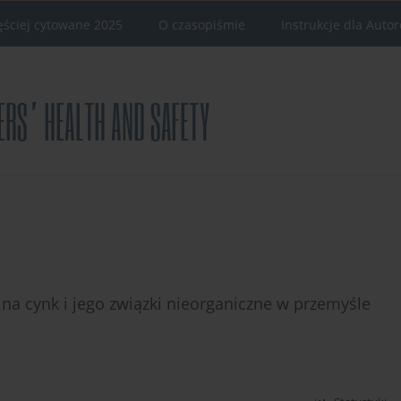
ęściej cytowane 2025
O czasopiśmie
Instrukcje dla Auto
na cynk i jego związki nieorganiczne w przemyśle