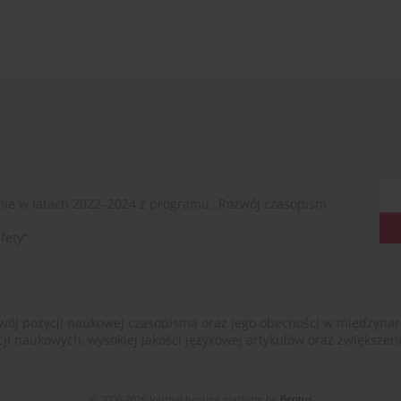
ie w latach 2022–2024 z programu „Rozwój czasopism
fety”
ój pozycji naukowej czasopisma oraz jego obecności w międzynarodow
cji naukowych, wysokiej jakości językowej artykułów oraz zwiększ
© 2006-2026 Journal hosting platform by
Bentus