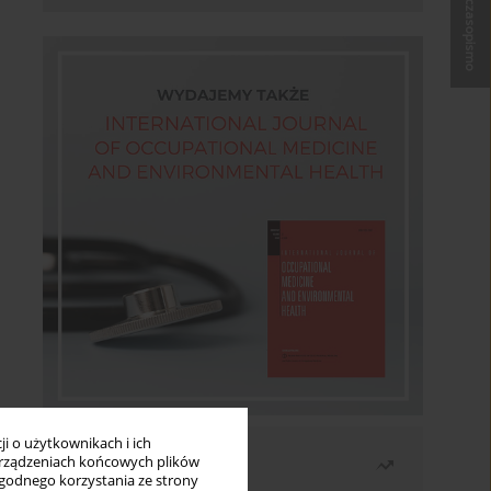
Kup czasopismo
i o użytkownikach i ich
Najczęściej czytane
rządzeniach końcowych plików
wygodnego korzystania ze strony