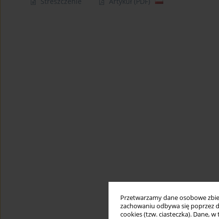
Streszczenie
Artykuł
(PDF)
Przetwarzamy dane osobowe zbiera
zachowaniu odbywa się poprzez d
cookies (tzw. ciasteczka). Dane, w