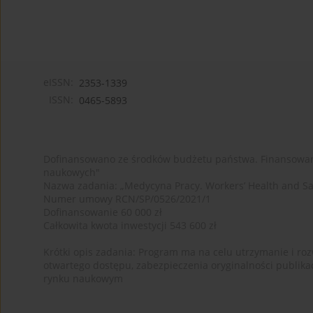
eISSN:
2353-1339
ISSN:
0465-5893
Dofinansowano ze środków budżetu państwa. Finansowan
naukowych"
Nazwa zadania: „Medycyna Pracy. Workers’ Health and Sa
Numer umowy RCN/SP/0526/2021/1
Dofinansowanie 60 000 zł
Całkowita kwota inwestycji 543 600 zł
Krótki opis zadania: Program ma na celu utrzymanie i rozw
otwartego dostępu, zabezpieczenia oryginalności publika
rynku naukowym