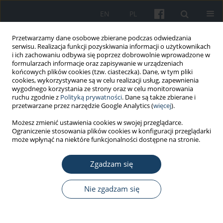
EN
PL
Przetwarzamy dane osobowe zbierane podczas odwiedzania
serwisu. Realizacja funkcji pozyskiwania informacji o użytkownikach
i ich zachowaniu odbywa się poprzez dobrowolnie wprowadzone w
formularzach informacje oraz zapisywanie w urządzeniach
końcowych plików cookies (tzw. ciasteczka). Dane, w tym pliki
cookies, wykorzystywane są w celu realizacji usług, zapewnienia
wygodnego korzystania ze strony oraz w celu monitorowania
ruchu zgodnie z
Polityką prywatności
. Dane są także zbierane i
Słowo kluczowe
zaburzenie
przetwarzane przez narzędzie Google Analytics (
więcej
).
lękowe uogólnione
Możesz zmienić ustawienia cookies w swojej przeglądarce.
Ograniczenie stosowania plików cookies w konfiguracji przeglądarki
może wpłynąć na niektóre funkcjonalności dostępne na stronie.
PRACA ORYGINALNA
Zgadzam się
Ocena parametrów oddechowych u osób
starszych z uogólnionymi zaburzeniami lękowymi
Nie zgadzam się
Anna Janocha
,
Robert Skalik
,
Dariusz Kałka
Med Pr Work Health Saf. 2025;76(3):167-77
DOI
:
https://doi.org/10.13075/mp.5893.01631