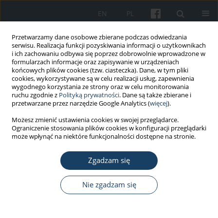
EN
PL
Przetwarzamy dane osobowe zbierane podczas odwiedzania
serwisu. Realizacja funkcji pozyskiwania informacji o użytkownikach
i ich zachowaniu odbywa się poprzez dobrowolnie wprowadzone w
formularzach informacje oraz zapisywanie w urządzeniach
końcowych plików cookies (tzw. ciasteczka). Dane, w tym pliki
cookies, wykorzystywane są w celu realizacji usług, zapewnienia
wygodnego korzystania ze strony oraz w celu monitorowania
ruchu zgodnie z
Polityką prywatności
. Dane są także zbierane i
Słowo kluczowe
uniepalniacze
przetwarzane przez narzędzie Google Analytics (
więcej
).
Możesz zmienić ustawienia cookies w swojej przeglądarce.
Ograniczenie stosowania plików cookies w konfiguracji przeglądarki
PRACA POGLĄDOWA
może wpłynąć na niektóre funkcjonalności dostępne na stronie.
Tetrabromobisfenol A – toksyczność, narażenie
środowiskowe i zawodowe
Zgadzam się
Monika Jarosiewicz
,
Bożena Bukowska
Nie zgadzam się
Med Pr Work Health Saf. 2017;68(1):121-34
DOI
:
https://doi.org/10.13075/mp.5893.00491
Statystyki