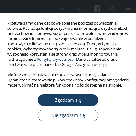
EN
PL
Przetwarzamy dane osobowe zbierane podczas odwiedzania
serwisu. Realizacja funkcji pozyskiwania informacji o użytkownikach
i ich zachowaniu odbywa się poprzez dobrowolnie wprowadzone w
formularzach informacje oraz zapisywanie w urządzeniach
końcowych plików cookies (tzw. ciasteczka). Dane, w tym pliki
cookies, wykorzystywane są w celu realizacji usług, zapewnienia
wygodnego korzystania ze strony oraz w celu monitorowania
ruchu zgodnie z
Polityką prywatności
. Dane są także zbierane i
Słowo kluczowe
umowy o pracę
przetwarzane przez narzędzie Google Analytics (
więcej
).
Możesz zmienić ustawienia cookies w swojej przeglądarce.
Ograniczenie stosowania plików cookies w konfiguracji przeglądarki
PRACA ORYGINALNA
może wpłynąć na niektóre funkcjonalności dostępne na stronie.
Zaburzenia depresyjne pracujących
Polaków w okresie pandemii COVID-
Zgadzam się
19 (lata 2019–2022)
Nie zgadzam się
Dorota Żołnierczyk-Zreda
Med Pr Work Health Saf. 2023;74(1):41-51
DOI
:
https://doi.org/10.13075/mp.5893.01317