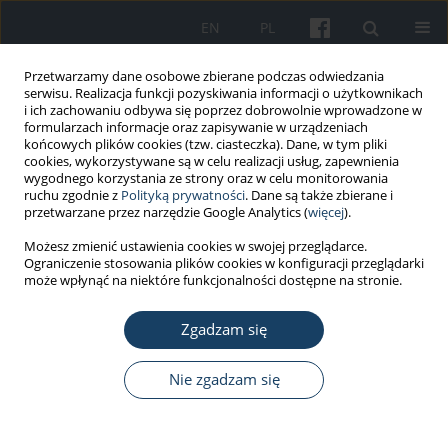
EN
PL
Przetwarzamy dane osobowe zbierane podczas odwiedzania
serwisu. Realizacja funkcji pozyskiwania informacji o użytkownikach
i ich zachowaniu odbywa się poprzez dobrowolnie wprowadzone w
formularzach informacje oraz zapisywanie w urządzeniach
końcowych plików cookies (tzw. ciasteczka). Dane, w tym pliki
cookies, wykorzystywane są w celu realizacji usług, zapewnienia
wygodnego korzystania ze strony oraz w celu monitorowania
ruchu zgodnie z
Polityką prywatności
. Dane są także zbierane i
Słowo kluczowe
spadek poziomu
przetwarzane przez narzędzie Google Analytics (
więcej
).
dźwięku A na podwojenie
Możesz zmienić ustawienia cookies w swojej przeglądarce.
Ograniczenie stosowania plików cookies w konfiguracji przeglądarki
odległości
może wpłynąć na niektóre funkcjonalności dostępne na stronie.
Zgadzam się
PRACA ORYGINALNA
Ocena w skali trzystopniowej właściwości
Nie zgadzam się
akustycznych biurowego pomieszczenia open
space o dużej kubaturze – opis przypadku
Witold Mikulski