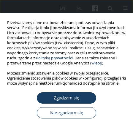
EN
PL
Przetwarzamy dane osobowe zbierane podczas odwiedzania
serwisu. Realizacja funkcji pozyskiwania informacji o użytkownikach
i ich zachowaniu odbywa się poprzez dobrowolnie wprowadzone w
formularzach informacje oraz zapisywanie w urządzeniach
końcowych plików cookies (tzw. ciasteczka). Dane, w tym pliki
cookies, wykorzystywane są w celu realizacji usług, zapewnienia
wygodnego korzystania ze strony oraz w celu monitorowania
ruchu zgodnie z
Polityką prywatności
. Dane są także zbierane i
Słowo kluczowe
przekonania o
przetwarzane przez narzędzie Google Analytics (
więcej
).
własnej skuteczności
Możesz zmienić ustawienia cookies w swojej przeglądarce.
Ograniczenie stosowania plików cookies w konfiguracji przeglądarki
może wpłynąć na niektóre funkcjonalności dostępne na stronie.
PRACA ORYGINALNA
Psychiczna regeneracja po pracy a wyczerpanie i
Zgadzam się
wydajność nauczycieli: mediująca rola przekonań
o własnej skuteczności zawodowej
Nie zgadzam się
Łukasz Baka
,
Łukasz Kapica
,
Elżbieta Łastowiecka-Moras
Med Pr Work Health Saf. 2024;75(2):143-58
DOI
:
https://doi.org/10.13075/mp.5893.01482