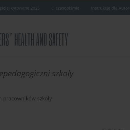
ęściej cytowane 2025
O czasopiśmie
Instrukcje dla Auto
epedagogiczni szkoły
h pracowników szkoły