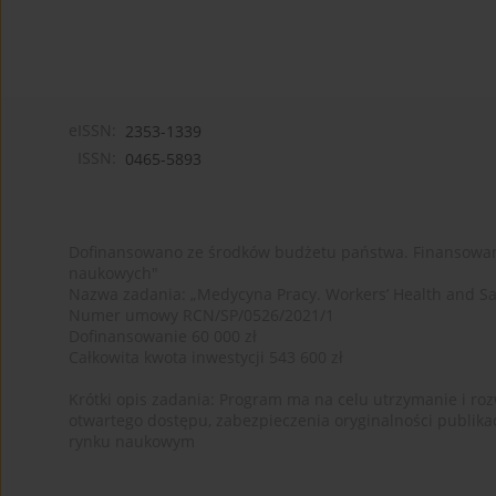
eISSN:
2353-1339
ISSN:
0465-5893
Dofinansowano ze środków budżetu państwa. Finansowan
naukowych"
Nazwa zadania: „Medycyna Pracy. Workers’ Health and Sa
Numer umowy RCN/SP/0526/2021/1
Dofinansowanie 60 000 zł
Całkowita kwota inwestycji 543 600 zł
Krótki opis zadania: Program ma na celu utrzymanie i rozw
otwartego dostępu, zabezpieczenia oryginalności publika
rynku naukowym