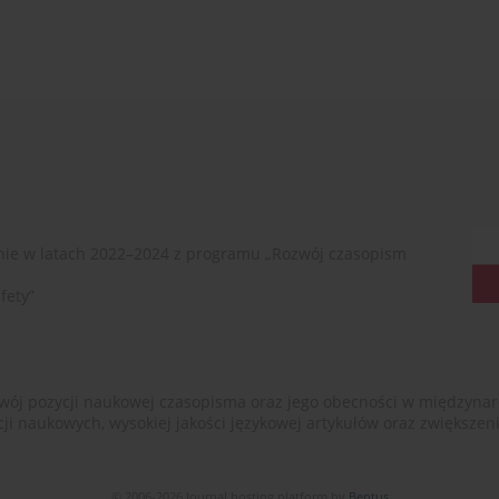
ie w latach 2022–2024 z programu „Rozwój czasopism
fety”
ój pozycji naukowej czasopisma oraz jego obecności w międzynarodow
cji naukowych, wysokiej jakości językowej artykułów oraz zwiększ
© 2006-2026 Journal hosting platform by
Bentus