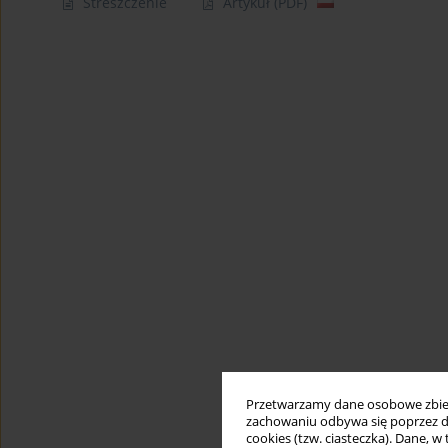
Streszczenie
Artykuł
(PDF)
Przetwarzamy dane osobowe zbiera
zachowaniu odbywa się poprzez d
cookies (tzw. ciasteczka). Dane, w