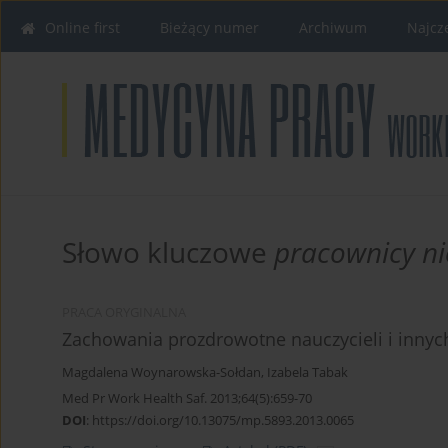
Online first
Bieżący numer
Archiwum
Najcz
Słowo kluczowe
pracownicy ni
PRACA ORYGINALNA
Zachowania prozdrowotne nauczycieli i innyc
Magdalena Woynarowska-Sołdan
,
Izabela Tabak
Med Pr Work Health Saf. 2013;64(5):659-70
DOI
:
https://doi.org/10.13075/mp.5893.2013.0065