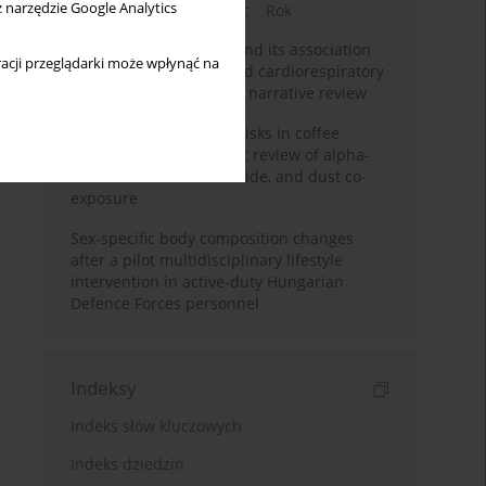
z narzędzie Google Analytics
Bieżący numer
Miesiąc
Rok
Occupational burnout and its association
acji przeglądarki może wpłynąć na
with physical activity and cardiorespiratory
fitness among nurses: a narrative review
Synergistic respiratory risks in coffee
processing: a systematic review of alpha-
diketone, carbon monoxide, and dust co-
exposure
Sex-specific body composition changes
after a pilot multidisciplinary lifestyle
intervention in active-duty Hungarian
Defence Forces personnel
Indeksy
Indeks słów kluczowych
Indeks dziedzin