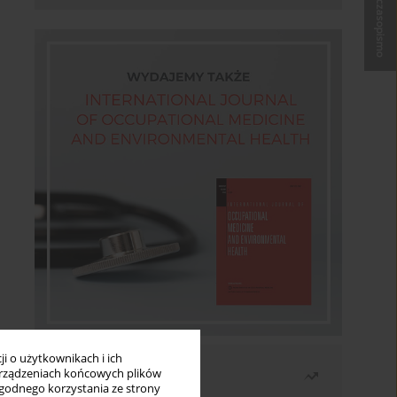
Kup czasopismo
i o użytkownikach i ich
Najczęściej czytane
rządzeniach końcowych plików
wygodnego korzystania ze strony