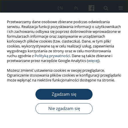
EN
PL
Przetwarzamy dane osobowe zbierane podczas odwiedzania
serwisu. Realizacja funkcji pozyskiwania informacji o użytkownikach
i ich zachowaniu odbywa się poprzez dobrowolnie wprowadzone w
formularzach informacje oraz zapisywanie w urządzeniach
końcowych plików cookies (tzw. ciasteczka). Dane, w tym pliki
cookies, wykorzystywane są w celu realizacji usług, zapewnienia
wygodnego korzystania ze strony oraz w celu monitorowania
ruchu zgodnie z
Polityką prywatności
. Dane są także zbierane i
Słowo kluczowe
pestycydy
przetwarzane przez narzędzie Google Analytics (
więcej
).
Możesz zmienić ustawienia cookies w swojej przeglądarce.
PRACA POGLĄDOWA
Ograniczenie stosowania plików cookies w konfiguracji przeglądarki
Polimorfizm genów kodujących białka naprawy
może wpłynąć na niektóre funkcjonalności dostępne na stronie.
DNA a zawodowe i środowiskowe narażenie na
ołów, arsen i pestycydy
Zgadzam się
Karol Bukowski
,
Katarzyna Woźniak
Nie zgadzam się
Med Pr Work Health Saf. 2018;69(2):225-35
DOI
:
https://doi.org/10.13075/mp.5893.00595
Statystyki