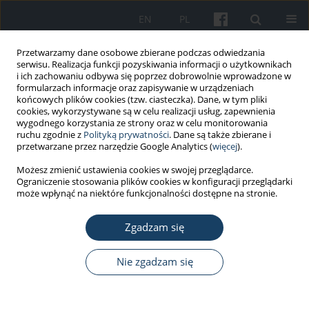
EN
PL
Przetwarzamy dane osobowe zbierane podczas odwiedzania
serwisu. Realizacja funkcji pozyskiwania informacji o użytkownikach
i ich zachowaniu odbywa się poprzez dobrowolnie wprowadzone w
formularzach informacje oraz zapisywanie w urządzeniach
końcowych plików cookies (tzw. ciasteczka). Dane, w tym pliki
cookies, wykorzystywane są w celu realizacji usług, zapewnienia
wygodnego korzystania ze strony oraz w celu monitorowania
ruchu zgodnie z
Polityką prywatności
. Dane są także zbierane i
Słowo kluczowe
pH-metria skóry
przetwarzane przez narzędzie Google Analytics (
więcej
).
Możesz zmienić ustawienia cookies w swojej przeglądarce.
Ograniczenie stosowania plików cookies w konfiguracji przeglądarki
PRACA ORYGINALNA
może wpłynąć na niektóre funkcjonalności dostępne na stronie.
Wybrane cechy skóry dłoni diagnostów
laboratoryjnych
Zgadzam się
Anna Piotrowska
,
Olga Czerwińska-Ledwig
,
Paulina Kotarba
Nie zgadzam się
Med Pr Work Health Saf. 2020;71(6):725-34
DOI
:
https://doi.org/10.13075/mp.5893.01000
Statystyki